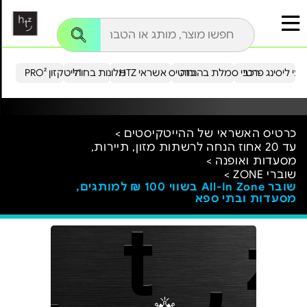
עי ליסינג פרטי
רכבי סמלת בהנחה
כרטיס אשראי HTZ
מלונות בחו"ל
הייטקזון PRO²
כרטיס האשראי של ההייטקיסטים >
עד 20 אחוז הנחה לרשתות מזון, תיירות,
מסעדות ואופנה >
שוברי ZONE >
שובר All-In Zone בשווי 100 ₪ למותגים,
מסעדות ובתי ספא