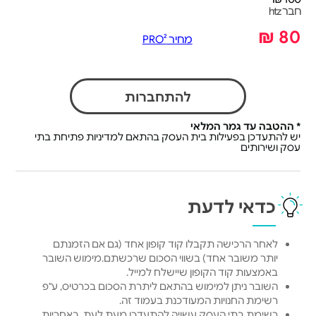
חבר htz
80 ₪
מחיר PRO²
להתחברות
* ההטבה עד גמר המלאי
יש להתעדכן בפעילות בית העסק בהתאם למדיניות פתיחת בתי
עסק ושירותים
כדאי לדעת
לאחר הרכישה תקבלו קוד קופון אחד (גם אם הזמנתם
יותר משובר אחד) בשווי הסכום שרכשתם.מימוש השובר
באמצעות קוד הקופון שיישלח למייל.
השובר ניתן למימוש בהתאם ליתרת הסכום בכרטיס, ע"פ
רשימת החנויות המעודכנת בעמוד זה.
רשימת בתי העסק עשויה להתעדכן מעת לעת, באחריות