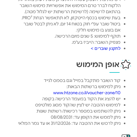
הלקוח לברר טרם המימוש את אפשרויות מימוש השובר
בהתאם לרשימה (לרשימת הרשתות יש לגלול מטה).
בעת שימוש בכסף הייטקזון, לא תתאפשר הנחת PRO².
ביטול שובר עפ"י חוק בטווח 14 יום, לא ניתן לבטל שובר
אם בוצע בו מימוש חלקי.
תוקף למימוש: 5 שנים מיום הרכישה.
מנפיק השובר: הייביז בע"מ.
לתקנון שוברים >
אופן המימוש
קוד השובר מתקבל במייל וגם בסמס לנייד
ניתן למימוש ברשתות הבאות:
www.htzone.co.il/voucher-zone/10
יש להציג את הקוד במעמד הרכישה בקופה
למימוש ההטבה יש לציין שהקוד מסוג מולטיפס
ניתן להשתמש במספר רכישות/ רשתות שונות
ניתן לממש את הקופון עד: 08/08/2031
ניתן לרכוש את ההטבה עד: 31/12/2026 או עד גמר המלאי