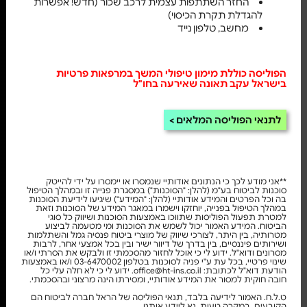
החזר השתתפות עצמית לרכב שכור (חדש! אפשרות
להגדלת תקרת הכיסוי)
מחשב, טלפון נייד
הפוליסה כוללת מימון טיפולי המשך במרפאות פרטיות
בישראל עקב תאונה שאירעה בחו"ל
לתנאי הפוליסה המלאים
**אני מודע לכך כי הנתונים אודותיי שנמסרו או יימסרו על ידי להייטק
סוכנות לביטוח בע"מ (להלן: "הסוכנות") במסגרת פנייה זו ובמהלך הטיפול
בה וכל הפרטים והמידע אודותיי (להלן: "המידע") שיגיעו לידיעת הסוכנות
במהלך הטיפול בפנייה, יוחזקו וישמרו במאגר המידע של הסוכנות וזאת
למטרת תפעול הפוליסות שתווכו באמצעות הסוכנות ושיווק כל סוגי
הביטוח. המידע האמור יכול לשמש את הסוכנות ומי מטעמה לביצוע
מטרותיה, בין היתר, לצורכי שיווק של מוצרי ביטוח פנסיה גמל והשתלמות
ושירותים פיננסיים, בין בדרך של דיוור ישיר ובין בכל אמצעי אחר, לרבות
מסרונים ודוא"ל. ידוע לי כי אוכל לחזור מהסכמתי זו ולבקש את הסרתי ו/או
שינוי פרטיי, בכל עת ע"י פניה לסוכנות בטלפון 03-6470002 ו/או באמצעות
הודעת דוא"ל לכתובת: office@ht-ins.co.il. ידוע לי כי לא חלה עלי כל
חובה חוקית למסור את המידע אודותיי, ומסירתו הינה מרצוני ובהסכמתי.
ט.ל.ח. האמור לידיעה בלבד, תנאי הפוליסה של הראל חברה לביטוח הם
הקובעים. במקרה טעות, נא ליידע אותנו.