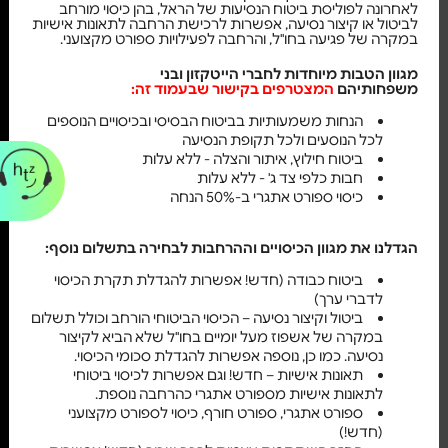
לאחרונה לפוליסת ביטוח הנסיעות של הראל, בהן כיסוי מורחב
לביטול או קיצור נסיעה, אפשרות לרכישת הרחבה לתאונות אישיות
במקרה של פגיעה בחו"ל, והרחבה לפעילויות ספורט מקצועני.
מגוון הטבות מיוחדות לחברי הייטקזון ובני
משפחותיהם
המצטרפים בקישור שבעמוד זה:
הנחות משמעותיות בביטוח הבסיסי ובכיסויים הנוספים
לכל הנוסעים ולכל תקופת הנסיעה
ביטוח חילוץ, איתור והצלה - ללא עלות
חבות כלפי צד ג' - ללא עלות
כיסוי ספורט אתגרי ב-50% הנחה
הגדלנו את מגוון הכיסויים וההרחבות לבחירה בתשלום נוסף:
ביטוח כבודה (חדש! אפשרות להגדלת תקרת הכיסוי
לדברי ערך)
ביטול וקיצור נסיעה – הכיסוי הביטוחי הורחב וכולל תשלום
במקרה של אשפוז מעל יומיים בחו"ל שלא הביא לקיצור
נסיעה. כמו כן, נוספה אפשרות להגדלת סכומי הכיסוי.
תאונות אישיות – חדש! וגם אפשרות לכיסוי ביטוחי
לתאונות אישיות מספורט אתגרי כהרחבה נוספת.
ספורט אתגרי, ספורט חורף, כיסוי לספורט מקצועני
(חדש!)