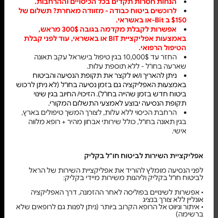
הנחות חסרות תקדים בכל הכיסויים וההרחבות.
לרוכשים ביטוח כבודה - מזוודה מאחרת? תשלום של
$150 ב
-Bit
או באשראי.
אפשרות לקבלת מקדמה בגובה 300$ מראש,
באמצעות אפליקציית
BIT
או באשראי, עוד לפני קבלת
הטיפול הרפואי.
החזר עד 10,000$ בגין טיפול בישראל עקב תאונה
שארעה בחו"ל - ללא תוספת עלות.
ניתן להאריך ו/או לקצר את תקופת הנסיעה והביטוח
באמצעות האפליקציה גם בזמן נסיעה בחו"ל (לא ניתן לרכוש
ביטוח חדש בזמן שהייה בחו"ל)
.
הזיכוי/ החיוב בגין שינוי
תקופת הנסיעה יבוצע לאמצעי התשלום המקורי
.
הרחבת הכיסוי ללא עלות, לצורך המשך טיפולים בארץ,
בגין תאונה בחו"ל, כולל שירותי אבחון מהיר + רופא מלווה
אישי.
אפליקציית השירות לביטוח חו"ל בקליק
לפני הנסיעה מומלץ להוריד את אפליקציית השירות של הראל
לביטוח חו"ל בקליק וליהנות משירות מיידי בקליק:
• אפשרות לשינויים בפוליסה לאחר ההזמנה, דרך האפליקציה
אונליין ללא צורך בנציג
• איתור וניווט אל הרופא הקרוב ביותר (ניתן לפנות גם לרופאים שלא
ברשימה)