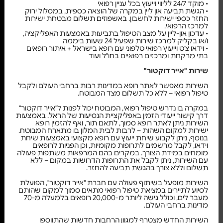
•
מוקד 24/7 לליווי וייעוץ בכל עניין רפואי
•
הגשת תביעה און ליין במקרה של הוצאה כספית, במסלול ירוק
החזר כספי ישירות לחשבון. באשפוזים תשלום מבטחת ישירות
למרכז הרפואי.
•
עדכון און-ליין על מצב הטיפול בתביעות באמצעות האפליקציה,
ו/או בקליק למרכז שירות שפעיל 24 שעות ביממה
•
וידאו צ'ט וייעוץ רפואי טלפוני עם רופא בישראל + איתור רופאים
בתי מרקחת ומרכזים רפואיים בחו"ל ועוד
שירות "אייר דוקטור"
השירות מאפשר לאתר רופא במדינות רבות ברחבי העולם ולקבל
טיפול רפואי – ללא כל תשלום מצד המבוטח.
במקרה בו נדרש טיפול רפואי, המבוטח יכול לפנות ל"אייר דוקטור"
דרך קישור ייעודי הזמין באפליקציית הנסיעות של הראל. באמצעות
השירות ניתן לאתר רופא סמוך, לתאם תור, ואף להזמין רופא
ישירות למקום השהות – לרבות לבית המלון בו מתארח המבוטח.
בנוסף, ניתן לקבוע שיחת ייעוץ עם רופא מקצועי באמצעות שיחת
וידאו, לקבל מרשמים לתרופות מקומיות, וכן הפניות לרופאים
מומחים במידת הצורך. במקרים בהם המרפאות משתפות פעולה
עם השירות, ניתן לקבל את התרופות הדרושות במקום – ללא
תשלום וללא צורך בהגשת תביעה להחזר.
השירות מופעל בשיתוף פעולה עם חברת "אייר דוקטור", הפועלת
לסיוע לתיירים במציאת טיפול רפואי מתאים סמוך למקום שהותם
מעבר לים, וכולל גישה ליותר מ-20,000 רופאים בלמעלה מ-70
מדינות ברחבי העולם.
השירות החדש מצטרף למגוון הרחבות חדשות שהתווספו