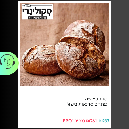
סדנת אפייה
מתחם סדנאות בישול
₪289
₪261 מחיר PRO²