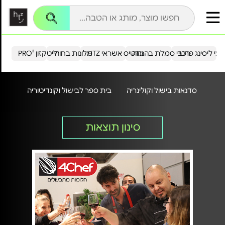
עי ליסינג פרטי
רכבי סמלת בהנחה
כרטיס אשראי HTZ
מלונות בחו"ל
הייטקזון PRO²
סדנאות בישול וקולינריה
בית ספר לבישול וקונדיטוריה
סינון תוצאות