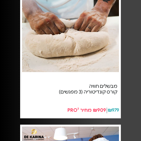
מבשלים חוויה
קורס קונדיטוריה (3 מפגשים)
₪979
₪909 מחיר PRO²