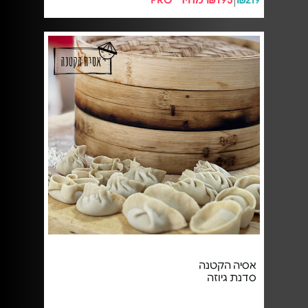
₪219
₪195 מחיר PRO²
אסיה הקטנה
סדנת גיוזה