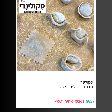
סקולינרי
סדנת בישול יחיד/ זוג
₪289
₪261 מחיר PRO²