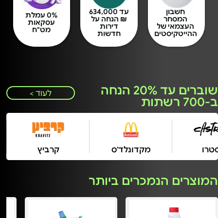
חשבון
עד 634,000
0% עמלת
המסחר
₪ הנחה על
עסקאות
העצמאי של
דירות
מט"ח
ההייטקיסטים
חדשות
שוברים עד 20% הנחה
לעוד >
ב-700 רשתות
קסטרו
מקדונלד'ס
קרביץ
המוצרים הנמכרים ביותר