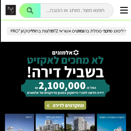
עי ליסינג פרטי
רכבי סמלת בהנחה
כרטיס אשראי HTZ
מלונות בחו"ל
הייטקזון PRO²