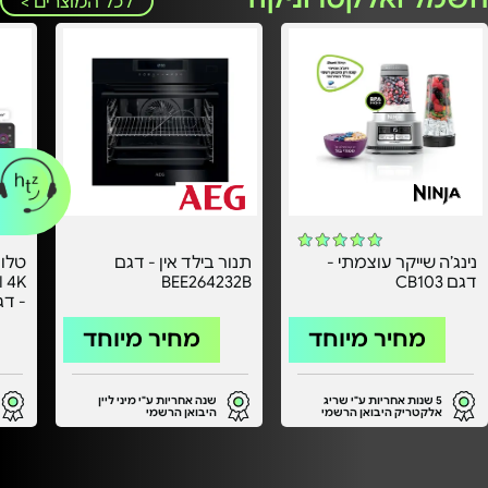
לכל המוצרים >
נינג’ה שייקר עוצמתי -
תנור בילד אין - דגם
דגם CB103
BEE264232B
אחרי
מחיר מיוחד
מחיר מיוחד
5 שנות אחריות ע"י שריג
שנה אחריות ע"י מיני ליין
אלקטריק היבואן הרשמי
היבואן הרשמי