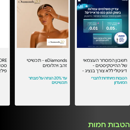
חשבון המסחר העצמאי
eDiamonds - תכשיטי
של ההייטקיסטים -
זהב ויהלומים
דיגיטלי ללא צורך בנציג -
פילא
עם העמלות הכי
הטבות מיוחדות לחברי
עד 20% הנחה על מבחר
משתלמות בסבסוד
המועדון
תכשיטים
הייטקזון! -
הטבות חמות