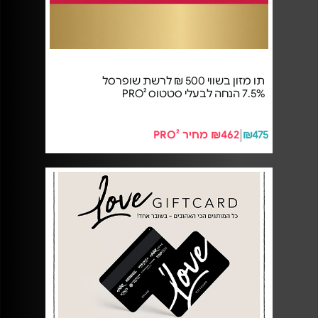
תו מזון בשווי 500 ₪ לרשת שופרסל
7.5% הנחה לבעלי סטטוס PRO²
₪475
₪462 מחיר PRO²