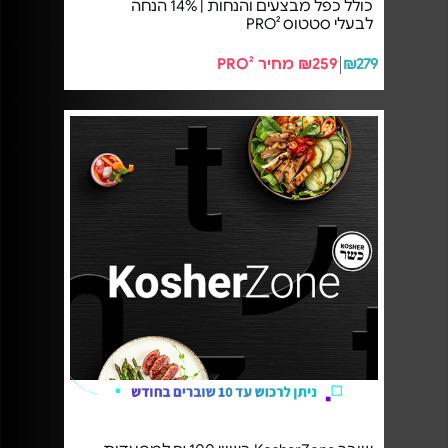
כולל כפל מבצעים והנחות | 14% הנחה
לבעלי סטטוס PRO²
₪279
₪259 מחיר PRO²