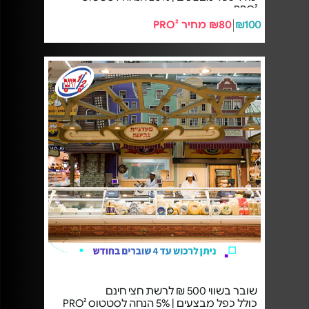
PRO²
₪100
₪80 מחיר PRO²
שובר בשווי 500 ₪ לרשת חצי חינם
כולל כפל מבצעים | 5% הנחה לסטטוס PRO²