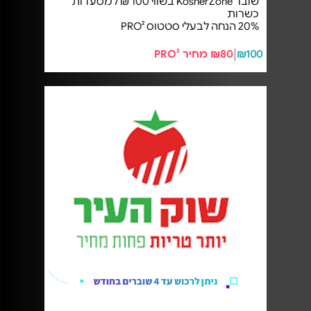
שובר KosherZone בשווי 100 ₪ למסעדות
כשרות
20% הנחה לבעלי סטטוס PRO²
₪100
₪80 מחיר PRO²