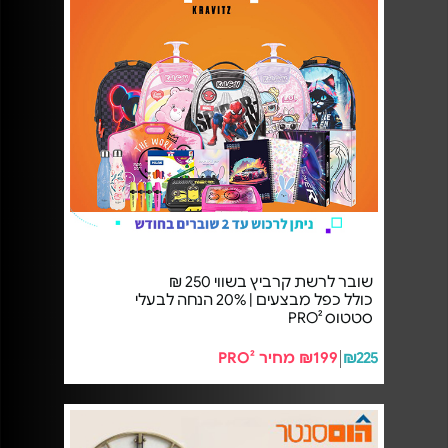
שובר לרשת קרביץ בשווי 250 ₪
כולל כפל מבצעים | 20% הנחה לבעלי
סטטוס PRO²
₪225
₪199 מחיר PRO²