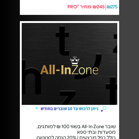
₪275
₪245 מחיר PRO²
שובר All-In Zone בשווי 100 ₪ למותגים,
מסעדות ובתי ספא
כולל כפל מבצעים | 20% הנחה לסטטוס