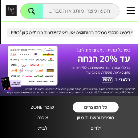
עי ליסינג פרטי
רכבי סמלת בהנחה
כרטיס אשראי HTZ
מלונות בחו"ל
הייטקזון PRO²
כל המוצרים
שוברי ZONE
סופרים ורשתות מזון
אופנה
ילדים
לבית