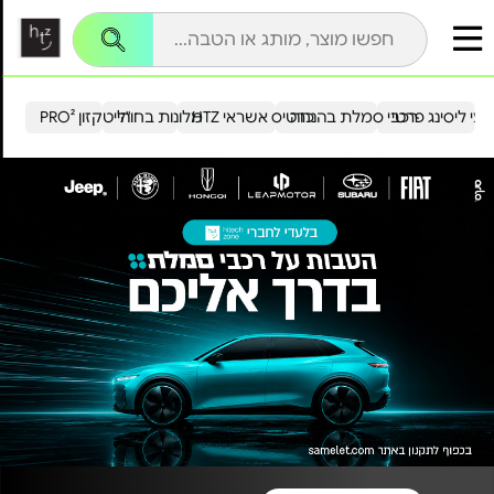
עי ליסינג פרטי
רכבי סמלת בהנחה
כרטיס אשראי HTZ
מלונות בחו"ל
הייטקזון PRO²