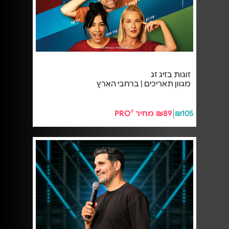
זוגות בזיג זג
מגוון תאריכים | ברחבי הארץ
₪105
₪89 מחיר PRO²