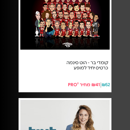
קומדי בר - הוט סינמה
כרטיס יחיד למופע
₪52
₪41 מחיר PRO²