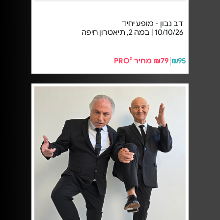
דב נבון - מופע יחיד
10/10/26 | במה 2, תיאטרון חיפה
₪95
₪79 מחיר PRO²