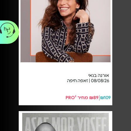
אורנה בנאי
08/08/26 | זאפה חיפה
₪109
₪89 מחיר PRO²