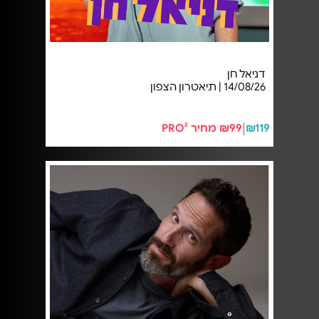
דניאל חן
14/08/26 | תיאטרון הצפון
₪119
₪99 מחיר PRO²