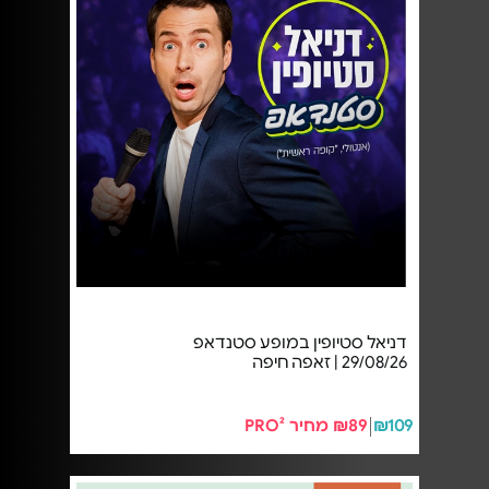
דניאל סטיופין במופע סטנדאפ
29/08/26 | זאפה חיפה
₪109
₪89 מחיר PRO²