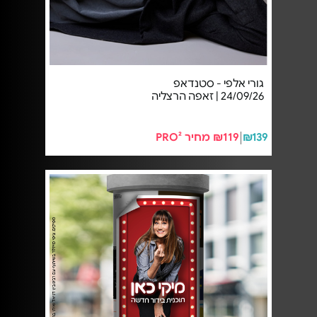
גורי אלפי - סטנדאפ
24/09/26 | זאפה הרצליה
₪139
₪119 מחיר PRO²