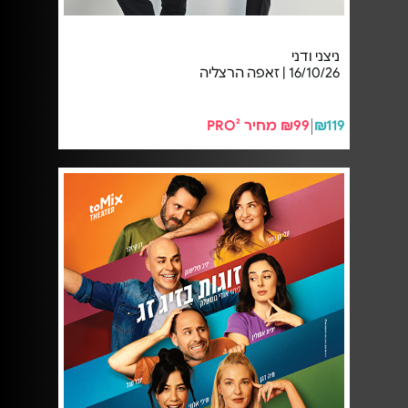
ניצני ודני
16/10/26 | זאפה הרצליה
₪119
₪99 מחיר PRO²