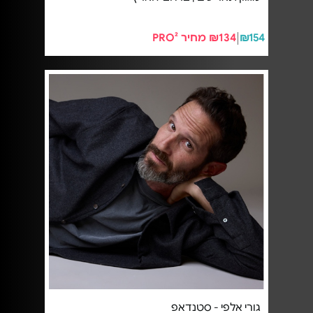
₪154
₪134 מחיר PRO²
גורי אלפי - סטנדאפ