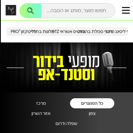
עי ליסינג פרטי
רכבי סמלת בהנחה
כרטיס אשראי HTZ
מלונות בחו"ל
הייטקזון PRO²
כל המוצרים
מרכז
צפון
אזור השרון
שפלה ודרום