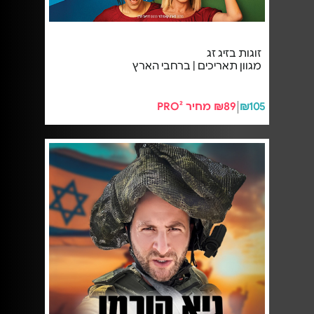
זוגות בזיג זג
מגוון תאריכים | ברחבי הארץ
₪105
₪89 מחיר PRO²