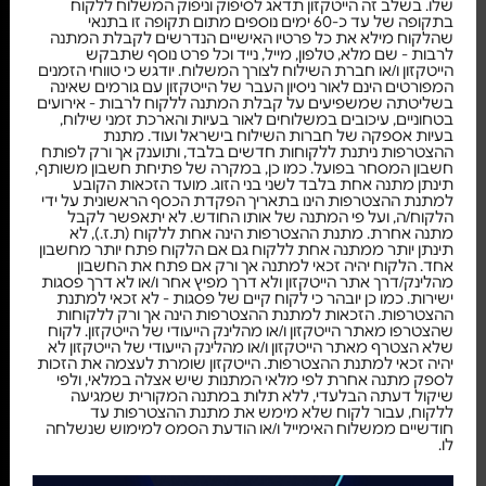
שלו. בשלב זה הייטקזון תדאג לסיפוק וניפוק המשלוח ללקוח
בתקופה של עד כ-60 ימים נוספים מתום תקופה זו בתנאי
שהלקוח מילא את כל פרטיו האישיים הנדרשים לקבלת המתנה
לרבות - שם מלא, טלפון, מייל, נייד וכל פרט נוסף שתבקש
הייטקזון ו/או חברת השילוח לצורך המשלוח. יודגש כי טווחי הזמנים
המפורטים הינם לאור ניסיון העבר של הייטקזון עם גורמים שאינה
בשליטתה שמשפיעים על קבלת המתנה ללקוח לרבות - אירועים
בטחוניים, עיכובים במשלוחים לאור בעיות והארכת זמני שילוח,
בעיות אספקה של חברות השילוח בישראל ועוד. מתנת
ההצטרפות ניתנת ללקוחות חדשים בלבד, ותוענק אך ורק לפותח
חשבון המסחר בפועל. כמו כן, במקרה של פתיחת חשבון משותף,
תינתן מתנה אחת בלבד לשני בני הזוג. מועד הזכאות הקובע
למתנת ההצטרפות הינו בתאריך הפקדת הכסף הראשונית על ידי
הלקוח/ה, ועל פי המתנה של אותו החודש. לא יתאפשר לקבל
מתנה אחרת. מתנת ההצטרפות הינה אחת ללקוח (ת.ז.), לא
תינתן יותר ממתנה אחת ללקוח גם אם הלקוח פתח יותר מחשבון
אחד. הלקוח יהיה זכאי למתנה אך ורק אם פתח את החשבון
מהלינק/דרך אתר הייטקזון ולא דרך מפיץ אחר ו/או לא דרך פסגות
ישירות. כמו כן יובהר כי לקוח קיים של פסגות - לא זכאי למתנת
ההצטרפות. הזכאות למתנת ההצטרפות הינה אך ורק ללקוחות
שהצטרפו מאתר הייטקזון ו/או מהלינק הייעודי של הייטקזון. לקוח
שלא הצטרף מאתר הייטקזון ו/או מהלינק הייעודי של הייטקזון לא
יהיה זכאי למתנת ההצטרפות. הייטקזון שומרת לעצמה את הזכות
לספק מתנה אחרת לפי מלאי המתנות שיש אצלה במלאי, ולפי
שיקול דעתה הבלעדי, ללא תלות במתנה המקורית שמגיעה
ללקוח, עבור לקוח שלא מימש את מתנת ההצטרפות עד
חודשיים ממשלוח האימייל ו/או הודעת הסמס למימוש שנשלחה
לו.