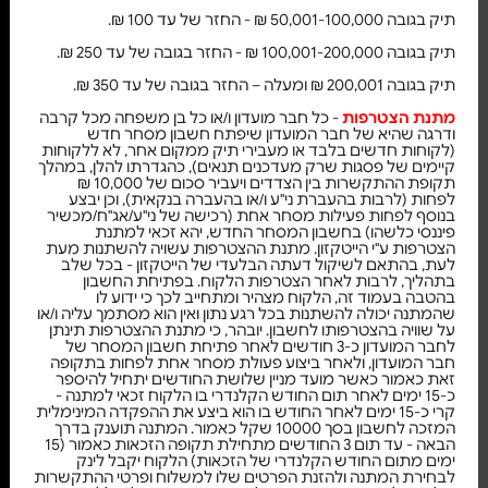
תיק בגובה 50,001-100,000 ₪ - החזר של עד 100 ₪.
תיק בגובה 100,001-200,000 ₪ - החזר בגובה של עד 250 ₪.
תיק בגובה 200,001 ₪ ומעלה – החזר בגובה של עד 350 ₪.
מתנת הצטרפות
- כל חבר מועדון ו/או כל בן משפחה מכל קרבה
ודרגה שהיא של חבר המועדון שיפתח חשבון מסחר חדש
(לקוחות חדשים בלבד או מעבירי תיק ממקום אחר, לא ללקוחות
קיימים של פסגות שרק מעדכנים תנאים), כהגדרתו להלן, במהלך
תקופת ההתקשרות בין הצדדים ויעביר סכום של 10,000 ₪
לפחות (לרבות בהעברת ני"ע ו/או בהעברה בנקאית), וכן יבצע
בנוסף לפחות פעילות מסחר אחת (רכישה של ני"ע/אג"ח/מכשיר
פיננסי כלשהו) בחשבון המסחר החדש, יהא זכאי למתנת
הצטרפות ע"י הייטקזון. מתנת ההצטרפות עשויה להשתנות מעת
לעת, בהתאם לשיקול דעתה הבלעדי של הייטקזון - בכל שלב
בתהליך, לרבות לאחר הצטרפות הלקוח. בפתיחת החשבון
בהטבה בעמוד זה, הלקוח מצהיר ומתחייב לכך כי ידוע לו
שהמתנה יכולה להשתנות בכל רגע נתון ואין הוא מסתמך עליה ו/או
על שוויה בהצטרפותו לחשבון. יובהר, כי מתנת ההצטרפות תינתן
לחבר המועדון כ-3 חודשים לאחר פתיחת חשבון המסחר של
חבר המועדון, ולאחר ביצוע פעולת מסחר אחת לפחות בתקופה
זאת כאמור כאשר מועד מניין שלושת החודשים יתחיל להיספר
כ-15 ימים לאחר תום החודש הקלנדרי בו הלקוח זכאי למתנה -
קרי כ-15 ימים לאחר החודש בו הוא ביצע את ההפקדה המינימלית
המזכה לחשבון בסך 10000 שקל כאמור. המתנה תוענק בדרך
הבאה - עד תום 3 החודשים מתחילת תקופה הזכאות כאמור (15
ימים מתום החודש הקלנדרי של הזכאות) הלקוח יקבל לינק
לבחירת המתנה ולהזנת הפרטים שלו למשלוח ופרטי ההתקשרות