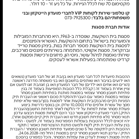
מקסימום 70 שח לכלל הניירות. על כל ניע זר - 10 דולר.
קו טלפוני שירות לקוחות VIP לחברי מועדון הייטקזון ובני
משפחותיהם בלבד:
073-7925300
אודות חברת פסגות
פסגות בית השקעות, שנוסדה ב-1963, היא מהחברות המובילות
והמוערכות בישראל בתחום ההשקעות, האשראי והפיננסים.
לפסגות בית השקעות מספר חברות בנות, ביניהן פסגות טרייד
וברוקראז', פסגות אקוויטי, המתמחה בשירותים פיננסים מורכבים,
שירותי נאמנות לניהול עושר, גיוסי הון, מיזוגים ורכישות ופסגות
קרדיט שמתמחה בפעילות אשראי לעסקים.
ההטבות מיועדות לכל חבר מועדון ו/או בן/בת זוג של חבר מועדון (נשואים
ו/או ידועים בציבור ו/או שותפים בחשבון) ו/או בני משפחה מדרגה ראשונה
(הורים ו/או אחים ו/או ילדים) של חבר המועדון ו/או בן זוגו/בת זוגו למעט אם
צויין אחרת בעמוד זה | קבלת כלל הטבות המופיעות בעמוד זה בגין
פתיחת חשבון מסחר עצמאי בפסגות מותנת בפתיחת חשבון מסחר
עצמאי בפסגות כאמור עם העברת/הפקדת סכום ראשוני או העברת תיק
המניות הקיים מהבנק/בית השקעות אחר לפסגות בסך/בשווי שלא יפחת
מסך של עשרת אלפים ש"ח (10,000 ש"ח), וכן בנוסף נדרשת ביצוע
פעולת מסחר אחת לפחות על ידי הלקוח לאחר פתיחת החשבון/העברת
התיק.| חברי מועדון הייטקזון אשר כבר הינם לקוחות פסגות ויבצעו עדכון
תנאי מסחר (ולא פתיחת חשבון חדש ו/או העברת תיק קיים ממקום אחר),
יהיו זכאים לכלל ההטבות בעמלות המפורטות בעמוד זה, למעט - החזר
בגין עלות העברת תיק לקוח ולמעט מתנת ההצטרפות כאמור | תוקף
ההטבות הינן לתקופה של 5 שנים ממועד פתיחת חשבון המסחר / העברת
התיק / עדכון תנאי חשבון מסחר קיים בפסגות | החל מה-24.06.2028,
תהיה פסגות רשאית לעדכן את עמלות המסחר, והכל כמפורט בהסכם