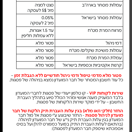
עמלות מסחר בארה"ב
סנט למניה
מינ' 5$ לעסקה
עמלות מסחר בישראל
0.05%
מינ' 2 לעסקה
מרווח המרת מט"ח
עד 1.5 אגורות,
ללא עמלות חליפין
דמי ניהול
פטור מלא
עמלות משיכת שקלים/ מט"ח
פטור מלא
עמלת המרת מט"ח
פטור מלא
קרנות אקטיביות וכספיות בישראל
פטור מלא
פטור מלא מדמי טיפול ודמי ניהול חודשיים ללא הגבלת זמן
–
כל עוד חשבון המסחר של חבר המועדון נמצא בניהולה של פסגות.
שירות לקוחות VIP
- קו טלפון ייעודי של פסגות לחברי המועדון
בלבד המעניק מענה אנושי ומהיר הכולל סיוע בתהליך העברת
החשבון – על ידי מוקד שירות הלקוחות של פסגות.
החזר (חלקי ו/או מלא) בגין עלות העברת תיק הלקוח של חבר
מועדון
לניהול פסגות
- החזר שיבוצע ע"י פסגות אל מול חבר
המועדון בגין עלות העברת תיק ני"ע של חבר המועדון לניהולה
(בהתאם לעלות העברת התיק בפועל כמפורט להלן ועל בסיס
אסמכתא שיספק חבר המועדון לפסגות):