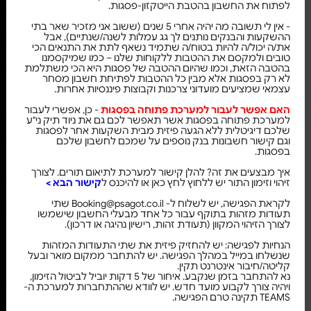
לפתוח את החשבון בהטבת הייטקזון-פסגות.
- אין לי תשובה מה יהיה אחרי 5 שנים (ששוב אני מזכיר שאר בתי
ההשקעות והבנקים נותנים לך גג עמלות לשנה/שנתיים), אבל
את/ה יכול/ה להיות בטוח/ה שתמיד נשאף לתת את התנאים הכי
טובים ולמקסם את ההטבות ללקוחות שלנו – כמו שמיקסמנו
בהטבה הזאת, וכמו שהיום ההטבה של פסגות היא הכי משתלמת
לא רק בפסגות אלא מבין כל ההטבות לפתיחת חשבון מסחר
עצמאי שמציעים מועדוני צרכנות וקבוצות פיננסיות אחרות.
האם אפשר לעבור למערכת פתוחה בפסגות
- כן, אפשרי לעבור
למערכת פתוחה בפסגות אשר תאפשר לכם גם את ניוד תיק ני"ע
שלכם דיגיטלית ללא הגעה פיזית מבית השקעות אחר לפסגות
וגם קישור חשבונות בנק נוספים על שמכם לחשבון שלכם
בפסגות.
איך מבצעים את זה? להלן קישור למערכת לתיאום תורים. לצורך
זיהוי וזימון התור יש ללחוץ לחץ כאן או להיכנס ל
קישור הבא
>
לקראת הפגישה, יש לשלוח ל- Booking@psagot.co.il שתי
תעודות מזהות בתוקף עבור כל אחד מבעלי החשבון שישמשו
לצורך הזיהוי המקוון (תעודת זהות, רישיון נהיגה או דרכון).
הנחיות לפגישה: יש להחזיק פיזית את שתי התעודות המזהות
שנשלחו במייל במהלך הפגישה. יש להתחבר ממקום מואר ובעל
קליטה/חיבור אינטרנט תקין.
נא להתחבר בזמן שנקבע. איחור של 5 דקות יוביל לביטול הזימון,
ויהיה צורך לקבוע מועד חדש. יש לוודא שההתחברות למערכת ה-
TEAMS תקינה טרם הפגישה.