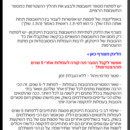
יש לפתוח מספר חשבונות ולבצע את תהליך ההצטרפות כמספר
החשבונות הרצויים.
באפליקציה של פסגות יש אפשרות לעבור בין החשבונות תחת
אותה התז שלך, כי הוא לפי ת.ז. ראשית כאמור (הת.ז. שלך)
מצרף את הלינק לפתיחת החשבונות בהטבת הייטקזון- יש לפתוח
רק ממנו את החשבונות המשניים בבקשה שתקבלו את כל
ההטבות של הייטקזון, לרבות העמלות המסובסדות וכן מתנת
ההצטרפות:
הלינק מצורף כאן >
אפשר לקבל הסבר מה קורה לעמלות אחרי 5 שנים
מההצטרפות?
-
- פטור מדמי ניהול – ללא הגבלת זמן.
- שאר הפטורים וההטבות בעמלות – לפחות ל-5 שנים, זה הכי
הרבה שפסגות נותנים לכל שת"פ אחר שלהם, ושאר בתי
ההשקעות בכלל נותנים רק לשנה גג לכל היותר, ככה שהתנאים
שלנו הכי עדיפים ומשתלמים בשוק, ואין מישהו שנותן היום פטורים
והטבות בעמלות לתקופה ארוכה יותר.
- שימ/י לב כי בהטבת הייטקזון פסגות מתחייבים ללפחות 5 שנים
לעמלות ולתנאים המוטבים הללו, שכאמור הם הכי משתלמים
בשוק, בעוד בשת"פים אחרים גם של פסגות וגם של בתי השקעות
אחרים עם גופים אחרים הם לא מתחייבים לתקופה כלשהי ויכולים
לשנות את העמלות יום לאחר שתירשמ/י. על כן הכי משתלם