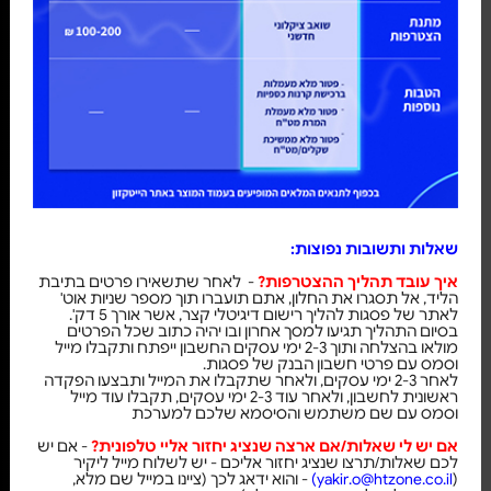
שאלות ותשובות נפוצות:
איך עובד תהליך ההצטרפות?
- לאחר שתשאירו פרטים בתיבת
הליד, אל תסגרו את החלון, אתם תועברו תוך מספר שניות אוט'
לאתר של פסגות להליך רישום דיגיטלי קצר, אשר אורך 5 דק'.
בסיום התהליך תגיעו למסך אחרון ובו יהיה כתוב שכל הפרטים
מולאו בהצלחה ותוך 2-3 ימי עסקים החשבון ייפתח ותקבלו מייל
וסמס עם פרטי חשבון הבנק של פסגות.
לאחר 2-3 ימי עסקים, ולאחר שתקבלו את המייל ותבצעו הפקדה
ראשונית לחשבון, ולאחר עוד 2-3 ימי עסקים, תקבלו עוד מייל
וסמס עם שם משתמש והסיסמא שלכם למערכת
אם יש לי שאלות/אם ארצה שנציג יחזור אליי טלפונית?
- אם יש
לכם שאלות/תרצו שנציג יחזור אליכם - יש לשלוח מייל ליקיר
(
yakir.o@htzone.co.il)
- והוא ידאג לכך (ציינו במייל שם מלא,