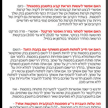
האם אפשר לעשות הוראת קבע בחשבון בפסגות?
- כיום
אפשרי לבצע הוראת קבע/הוראה מחזורית לקניה של קרנות
מחקות וקרנות נאמנות וכן של העברת כסף מהחשבון בנק שלך
לפסגות. בעתיד הקרוב אני מאמין שתהיה אפשרות גם לקנייה של
ניירות ערך ותעודות וקרנות סל נוספים (צפי בחודש-חודשיים
הקרובים אך לא יכול להתחייב).
האם אפשר לסחור בפרה ואפטר מרקט?
- אפשרי - פרה מרקט
מהשעה 11:00 בבוקר, אפטר עד 23:20 (לא עד 3:00) ובבקשת
הרשאה מחדר המסחר בטלפון או במייל.
האם אני חייב לפתוח חשבון משותף עם בן/בת הזוג?
- השם
בחשבון בפסגות צריך להיות תואם 1:1 לשם בחשבון בנק שמקושר
אליו ושתמלא בהליך רישום ופתיחת החשבון בפסגות. כלומר אם
אתה פותח חשבון בפסגות על שמך, בהליך הרישום חשבון הבנק
שתצטרך למלא יהיה רק על שמך. אם אתה פותח חשבון משותף
עם אשתך, בהליך הרישום חשבון הבנק שתצטרך למלא יהיה על
שמך ועל שם אשתך וכו'. אם אתה רוצה לפתוח חשבון עכשיו רק
על שמך, לא תוכל להוסיף את אשתך בהמשך אלא תצטרך לפתוח
איתה חשבון חדש על שניכם ביחד (ותוכל להעביר אליו ניירות ערך
ללא אירוע מס).
יודגש כי ישנה אפשרות למעבר למערכת פתוחה בפסגות - ואז
ניתן לקשר כל חשבון בנק שהוא על שמך לרבות עם שותפים, גם
אם בחשבון הבנק לא מופיעים שאר השותפים בחשבון בפסגות.
מה עלות העברת ני"ע מפסגות לבנק/בית השקעות אחר?
-
עמלות העברת ני"ע מפסגות - 0.07 אחוז משווי ני"ע הישראלים או