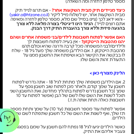
מספר טלפון לחזרה ומה השאלה)
כיצד מניידים תיק מבית השקעות אחר?
- אם תרצו לנייד תיק
מבית השקעות אחר, יש לשלוח מייל ליקיר (
yakir.o@htzone.co.il)
- והוא ידאג לכך (ציינו במייל שם מלא, מספר טלפון לחזרה ומאיפה
אתם רוצים לנייד).
הניוד הינו דיגיטלי בצורה מלאה ללא צורך
בהגעה פיזית וללא צורך בהעברת התיק דרך הבנק.
האם אפשר לפתוח חשבונות לילדים/בני משפחה אחרים ושהם
יהנו מהטבות הייטקזון?
- אין בעייה לפתוח חשבונות לך
ולילדים/לבני המשפחה מכל קרבה ודרגה שהיא וכולם תהנו
מהטבת הייטקזון. 1. אם הילד/בן משפחה שלך מעל גיל 18 - שלח
לו בבקשה את הקישור הבא ושיפתח את החשבון ממנו על
התעודת זהות והשם שלו:
הלינק מצורף כאן >
2. אם הילד/בן משפחה שלך מתחת לגיל 18 - אתה נדרש לפתוח
חשבון על שמך קודם, ולאחר מכן לפתוח שוב חשבון נוסף על
שמך (כל חשבון נדרש לפתוח בתהליך מחדש), ואת החשבון השני
תוכל לשנות את השם שלו לשם של הבן (אפשר לפתוח עד 10
חשבונות כאלה תחת אותה ת.ז.)
אפשר לפתוח עוד מספר חשבונות (עד 10) על שמך ותחת מספר
תז שלך, ואף לשנות את השם של כל חשבון שתפתח לשם של
הילדים.
כאשר הילדים יגיעו לגיל 18 נפתח להם חשבון על שמם בפסגות
ונעביר אליהם את התיק.