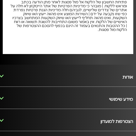
פתיחת החשבון של הלקוח אל מול פסגות לאחר מתן הודעה בכתב
ומראש ללקוח. | מובהר כי מדיניות הפרטיות של אתר הייטקזון לא חלה על
אתרים של צדדים שלישיים, לגביהם חלה מדיניות הגנת פרטיות נפרדת
כפי שזו נקבעה על ידם | השירות המוצע אינו מהווה ייעוץ ו/או שיווק
השקעות, ואינו מהווה תחליף לייעוץ ו/או שיווק השקעות המתחשב בצרכיו
האישיים של הלקוח. אין באמור משום התחייבות להשגת תשואה או רווח
| כל ההטבות והתנאים בעמוד זה הינם בכפוף להסכם ההצטרפות של
הלקוח מול פסגות.
אודות
מידע שימושי
הצטרפות למועדון