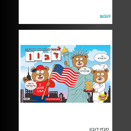
₪369
מגזין דובון