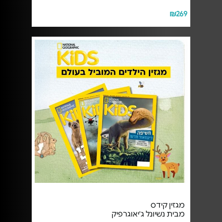
₪269
מגזין קידס
מבית נשיונל ג'יאוגרפיק