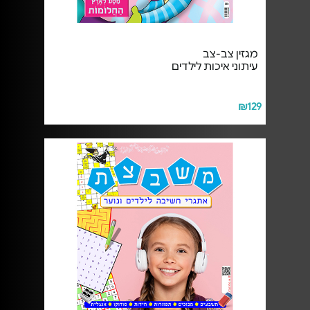
מגזין צב-צב
עיתוני איכות לילדים
₪129