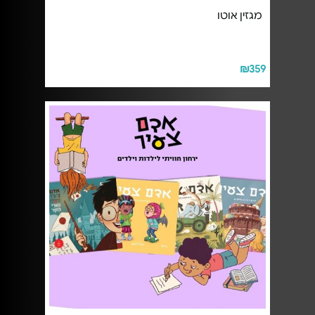
מגזין אוטו
₪359