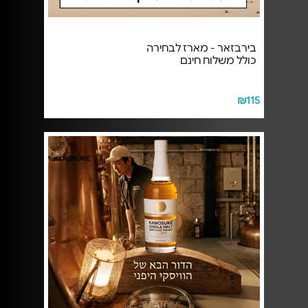
בירבזאר - מארז לבחירה
כולל משלוח חינם
₪115