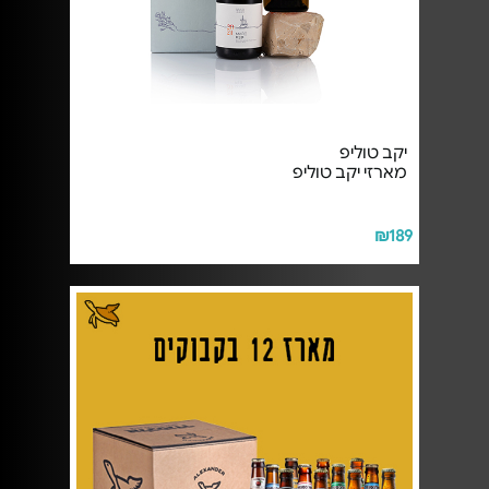
יקב טוליפ
מארזי יקב טוליפ
₪189