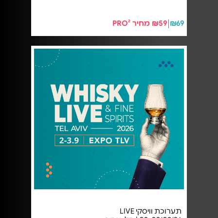
₪69
₪59 מחיר PRO²
תערוכת וויסקי LIVE