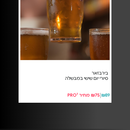
בירבזאר
סיורי יום שישי במבשלה
₪89
₪75 מחיר PRO²