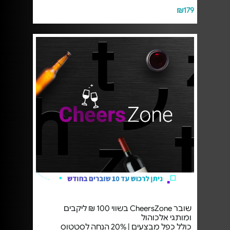
₪179
שובר CheersZone‏ בשווי 100 ₪ ליקבים
ומותגי אלכוהול
כולל כפל מבצעים | 20% הנחה לסטטוס