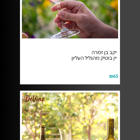
יקב בן זמרה
יין בוטיק מהגליל העליון
₪65