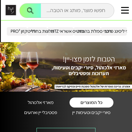
עי ליסינג פרטי
רכבי סמלת בהנחה
כרטיס אשראי HTZ
מלונות בחו"ל
הייטקזון PRO²
כל המוצרים
מארזי אלכוהול
סיורי יקבים וטעימות יין
פסטיבלי יין וארועים