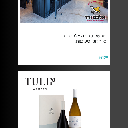
מבשלת בירה אלכסנדר
סיור זוגי וטעימות
₪129