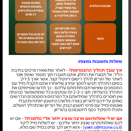
שאלות ותשובות נפוצות:
איך עובד תהליך ההצטרפות?
- לאחר שתשאירו פרטים בתיבת
הליד, אל תסגרו את החלון, אתם תועברו תוך מספר שניות אוט'
לאתר של הוריזון להליך רישום דיגיטלי קצר, אשר אורך 5 דק'.
בסיום התהליך תגיעו למסך אחרון שלאחריו אתם תקבלו מייל עם
המסמכים שאישרתם וחתמתם עליהם - כך תדעו שסיימתם את
התהליך בהצלחה. תוך כ-2-3 ימי עסקים וככל שמתאפשר (בהנחה
ואין חוסרים בתהליך שמילאתם וכל הפרטים והמסמכים הנדרשים
סופקו על ידכם להוריזון בצורה מלאה) החשבון ייפתח ותקבלו
וואטצפ ומייל עם פרטי חשבון הבנק של הוריזון שהתהליך הושלם,
ותוכלו להפקיד כסף לחשבונכם בהוריזון.
אם יש לי שאלות/אם ארצה שנציג יחזור אליי טלפונית?
- אם יש
לכם שאלות/תרצו שנציג יחזור אליכם - יש לשלוח מייל ליקיר
(
yakir.o@htzone.co.il
) - והוא ידאג לכך (ציינו במייל שם מלא,