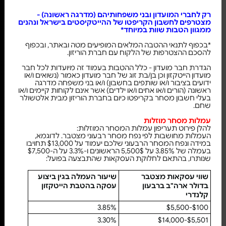
רק לחברי המועדון ובני משפחותיהם (מדרגה ראשונה) -
מצטרפים לחשבון הקריפטו של ההייטקיסטים בישראל ונהנים
ממגוון הטבות שוות במיוחד*
*בכפוף לתנאי ההטבה המלאים המופיעים מטה ובאתר, ובכפוף
להסכם ההצטרפות של הלקוח עם חברת הוריזון.
הגדרת חבר מועדון - כלל ההטבות בעמוד זה מיועדות לכל חבר
מועדון הייטקזון וכן בן/בת זוג של חבר מועדון כאמור (נשואים ו/או
ידועים בציבור ו/או שותפים בחשבון) ו/או בני משפחה מדרגה
ראשונה (הורים ו/או אחים ו/או ילדים) אשר אינם לקוחות קיימים ו/או
בעלי חשבון מסחר בקריפטו כיום בחברת הוריזון מבית אלטשולר
שחם.
עמלות מסחר מוזלות
להלן פירוט תעריפון עמלות המסחר המוזלות:
העמלות מחושבות לפי נפח מסחר רבעוני מצטבר. לדוגמא,
במידה ונפח המסחר הרבעוני שלכם יעמוד על $13,000 תחויבו
בעמלה של 3.85% על 5,500$ הראשונים ו-3.3% על ה-$7,500
שנותרו, בהתאם לחלוקת העסקאות שהתבצעה בפועל:
שווי עסקאות מצטבר
שיעור העמלה בגין ביצוע
בדולר ארה"ב ברבעון
עסקה בהטבת הייטקזון
קלנדרי
3.85%
$100-$5,500
3.30%
$5,501-$14,000