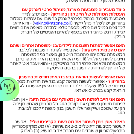
מספר טלפון לחזרה ומה השאלה)
כיצד מעבירים מטבעות מארנק מניהול פרטי לארנק עם
העמלות המוזלות של הייטקזון בהוריזון?
- אם תרצו לנייד
מטבעות מארנק בניהול בפרטי לארנק בחשבון עם עמלות מוזלות
בהוריזון, יש לשלוח מייל ליקיר (
yakir.o@htzone.co.il
) - והוא ידאג
לכך (ציינו במייל שם מלא, מספר טלפון לחזרה ומאיפה אתם רוצים
לנייד). יודגש כי הניוד הינו בכפוף לנהלים הפנימיים של חברת
הוריזון.
האם אפשר לפתוח חשבונות לילדים/בני משפחה אחרים ושהם
יהנו מהטבות הייטקזון?
- אין בעייה לפתוח חשבונות לכל בני
המשפחה וכולם יהנו מהטבת הייטקזון, כאשר בני המשפחה
חייבים להיות מעל גיל 18. יש להשאיר בתיבת הליד את פרטי בן
המשפחה (ולא את פרטי החבר בהייטקזון) - והוא יועבר אוט' לאתר
של הוריזון לפתיחת החשבון בהטבת הייטקזון.
האם אפשר לעשות הוראת קבע בנקאית חודשית בחשבון
בהוריזון?
- אפשרי לעשות הוראת קבע בנקאית חודשית מסך
מינימלי של 150 שקלים בלבד בחודש. כרגע אין אפשרות לעשות
הוראת קבע בכרטיס אשראי.
האם אני חייב לפתוח חשבון משותף עם בן/בת הזוג?
- אין חובה
לפתוח חשבון משותף עם בן/בת הזוג. כלומר ניתן שהחשבון יהיה
רק על שמכם ושיקושר אליו חשבון בנק משותף לכם ולבן/בת
הזוג.
באיזה אופן ניתן לשמור את מטבעות הקריפטו שלי?
- אפשר
לשמור מטבעות דיגיטליים ב-2 אפשרויות: (א) משמורן/קסטודיאן
בתפעול הוריזון שעובדים עם חברת צד ג' בנושא; (ב) בארנק