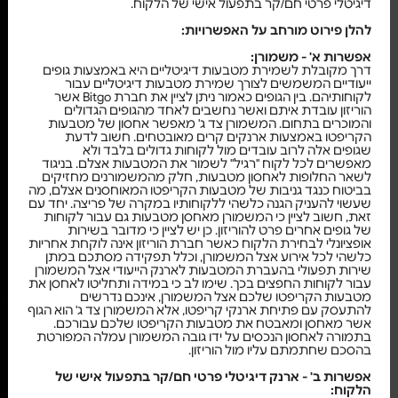
דיגיטלי פרטי חם/קר בתפעול אישי של הלקוח.
להלן פירוט מורחב על האפשרויות:
אפשרות א' - משמורן:
דרך מקובלת לשמירת מטבעות דיגיטליים היא באמצעות גופים
ייעודיים המשמשים לצורך שמירת מטבעות דיגיטליים עבור
לקוחותיהם. בין הגופים כאמור ניתן לציין את חברת Bitgo אשר
הוריזון עובדת איתם ואשר נחשבים לאחד מהגופים הגדולים
והמוכרים בתחום. המשמורן צד ג' מאפשר אחסון של מטבעות
הקריפטו באמצעות ארנקים קרים מאובטחים. חשוב לדעת
שגופים אלה לרוב עובדים מול לקוחות גדולים בלבד ולא
מאפשרים לכל לקוח "רגיל" לשמור את המטבעות אצלם. בניגוד
לשאר החלופות לאחסון מטבעות, חלק מהמשמורנים מחזיקים
בביטוח כנגד גניבות של מטבעות הקריפטו המאוחסנים אצלם, מה
שעשוי להעניק הגנה כלשהי ללקוחותיו במקרה של פריצה. יחד עם
זאת, חשוב לציין כי המשמורן מאחסן מטבעות גם עבור לקוחות
של גופים אחרים פרט להוריזון. כן יש לציין כי מדובר בשירות
אופציונלי לבחירת הלקוח כאשר חברת הוריזון אינה לוקחת אחריות
כלשהי לכל אירוע אצל המשמורן, וכלל תפקידה מסתכם במתן
שירות תפעולי בהעברת המטבעות לארנק הייעודי אצל המשמורן
עבור לקוחות החפצים בכך. שימו לב כי במידה ותחליטו לאחסן את
מטבעות הקריפטו שלכם אצל המשמורן, אינכם נדרשים
להתעסק עם פתיחת ארנקי קריפטו, אלא המשמורן צד ג' הוא הגוף
אשר מאחסן ומאבטח את מטבעות הקריפטו שלכם עבורכם.
בתמורה לאחסון הנכסים על ידו גובה המשמורן עמלה המפורטת
בהסכם שחתמתם עליו מול הוריזון.
אפשרות ב' - ארנק דיגיטלי פרטי חם/קר בתפעול אישי של
הלקוח: