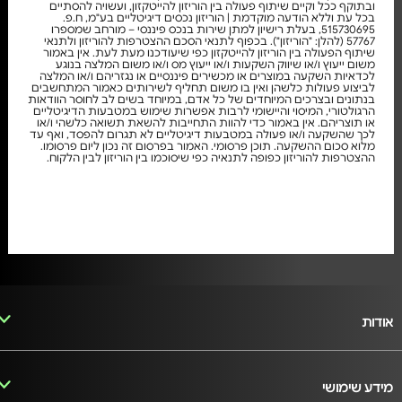
ובתוקף ככל וקיים שיתוף פעולה בין הוריזון להייטקזון, ועשויה להסתיים
בכל עת וללא הודעה מוקדמת | הוריזון נכסים דיגיטליים בע"מ, ח.פ.
515730695, בעלת רישיון למתן שירות בנכס פיננסי – מורחב שמספרו
57767 (להלן: "הוריזון"). בכפוף לתנאי הסכם ההצטרפות להוריזון ולתנאי
שיתוף הפעולה בין הוריזון להייטקזון כפי שיעודכנו מעת לעת. אין באמור
משום ייעוץ ו/או שיווק השקעות ו/או ייעוץ מס ו/או משום המלצה בנוגע
לכדאיות השקעה במוצרים או מכשירים פיננסיים או נגזריהם ו/או המלצה
לביצוע פעולות כלשהן ואין בו משום תחליף לשירותים כאמור המתחשבים
בנתונים ובצרכים המיוחדים של כל אדם, במיוחד בשים לב לחוסר הוודאות
הרגולטורי, המיסוי והיישומי לרבות אפשרות שימוש במטבעות הדיגיטליים
או תוצריהם. אין באמור כדי להוות התחייבות להשאת תשואה כלשהי ו/או
לכך שהשקעה ו/או פעולה במטבעות דיגיטליים לא תגרום להפסד, ואף עד
מלוא סכום ההשקעה. תוכן פרסומי. האמור בפרסום זה נכון ליום פרסומו.
ההצטרפות להוריזון כפופה לתנאיה כפי שיסוכמו בין הוריזון לבין הלקוח.
אודות
מידע שימושי