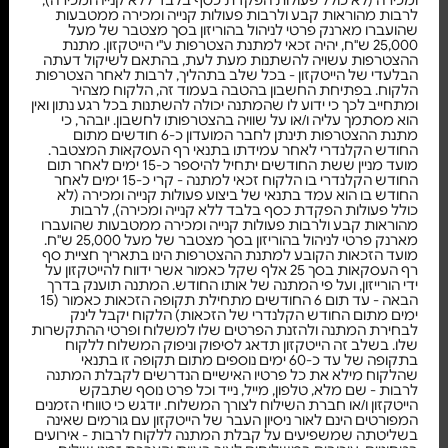
לרבות מהוראות קבע ולרבות פעולות קנייה ומכירה ממטבעות
שהועברו מארנק פרטי לניהול בהוריזון בסך מצטבר של מעל
25,000 ש"ח, יהיה זכאי למתנת הצטרפות ע"י הייטקזון. מתנת
ההצטרפות עשויה להשתנות מעת לעת, בהתאם לשיקול דעתה
הבלעדי של הייטקזון - בכל שלב בתהליך, לרבות לאחר הצטרפות
הלקוח. בפתיחת החשבון בהטבה בעמוד זה, הלקוח מצהיר
ומתחייב לכך כי ידוע לו שהמתנה יכולה להשתנות בכל רגע נתון ואין
הוא מסתמך עליה ו/או על שוויה בהצטרפותו לחשבון. יובהר, כי
מתנת ההצטרפות תינתן לחבר המועדון כ-6 חודשים מתום
החודש הקלנדרי לאחר עמידתו בתנאי רף העסקאות המצטבר.
מועד מניין ששת החודשים יתחיל להיספר כ-15 ימים לאחר תום
החודש הקלנדרי בו הלקוח זכאי למתנה - קרי כ-15 ימים לאחר
החודש בו הוא עמד בתנאי של ביצוע פעולות קנייה ומכירה (לא
כולל פעולות הפקדת כסף בלבד ללא קנייה ומכירה), לרבות
מהוראות קבע ולרבות פעולות קנייה ומכירה ממטבעות שהועברו
מארנק פרטי לניהול בהוריזון בסך מצטבר של מעל 25,000 ש"ח.
מועד הזכאות הקובע למתנת ההצטרפות הינו בתאריך חציית סף
רף העסקאות בסך 25 אלף שקל כאמור אשר ידווח להייטקזון על
ידי הורייזון, ועל פי המתנה של אותו החודש. המתנה תוענק בדרך
הבאה - עד תום 6 החודשים מתחילת תקופה הזכאות כאמור (15
ימים מתום החודש הקלנדרי של הזכאות) הלקוח יקבל לינק
לבחירת המתנה ולהזנת הפרטים שלו למשלוח ופרטי ההתקשרות
שלו. בשלב זה הייטקזון תדאג לסיפוק וניפוק המשלוח ללקוח
בתקופה של עד כ-60 ימים נוספים מתום תקופה זו בתנאי
שהלקוח מילא את כל פרטיו האישיים הנדרשים לקבלת המתנה
לרבות - שם מלא, טלפון, מייל, נייד וכל פרט נוסף שתבקש
הייטקזון ו/או חברת השילוח לצורך המשלוח. יודגש כי טווחי הזמנים
המפורטים הינם לאור ניסיון העבר של הייטקזון עם גורמים שאינה
בשליטתה שמשפיעים על קבלת המתנה ללקוח לרבות - אירועים