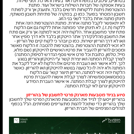
בטחוניים, עיכובים במשלוחים לאור בעיות והארכת זמני שילוח,
בעיות אספקה של חברות השילוח בישראל ועוד. מתנת
ההצטרפות ניתנת ללקוחות חדשים בלבד, ותוענק אך ורק לפותח
חשבון המסחר בפועל. כמו כן, במקרה של פתיחת חשבון משותף,
תינתן מתנה אחת בלבד לשני בני הזוג.
לא יתאפשר לקבל מתנה אחרת. מתנת ההצטרפות הינה אחת
ללקוח (ת.ז.), לא תינתן יותר ממתנה אחת ללקוח גם אם הלקוח
פתח יותר מחשבון אחד. הלקוח יהיה זכאי למתנה אך ורק אם פתח
את החשבון מהלינק/דרך אתר הייטקזון בלבד ולא דרך מפיץ אחר
ו/או לא דרך הוריזון ישירות. כמו כן יובהר כי לקוח קיים של הוריזון -
לא זכאי למתנת ההצטרפות. בהצטרפות להטבה זו הלקוח מאשר
ומסכים להוריזון להעביר את פרטיו האישיים להייטקזון (שם מלא,
מייל, טלפון, כתובת וכל פרט אישי נוסף הנדרש לסיפוק המתנה)
לצורך קבלת המתנה ו/או יצירת קשר ע"י הייטקזון והוריזון בנוגע
לכך. ללא אישור ו/או העברת פרטים אלו הלקוח לא יוכל לקבל את
המתנה ולא יהיה לו כל טענה בנושא להייטקזון ו/או להוריזון. כאשר
הלקוח יהיה זכאי למתנה, הוריזון תיצור קשר עם הלקוח
בסמס/וואטספ/שיחה לצורך קבלת אישורו להעברת פרטיו
להייטקזון לצורך קבלת המתנה. אי אישור העברת המידע
להייטקזון יגרום לאי קבלת המתנה.
סיוע בניוד מטבעות מארנק פרטי לחשבון של בהוריזון
בהוריזון ייסעו לך לנייד את המטבעות מהארנק הפרטי שלך לחשבון
שלך בהוריזון כדי שתוכל להנות מתעריפים מופחתים. הנ"ל בכפוף
לנהלים הפנימיים של חברת הוריזון.