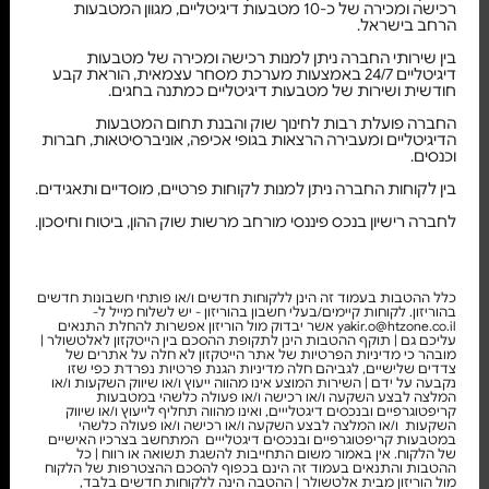
רכישה ומכירה של כ-10 מטבעות דיגיטליים, מגוון המטבעות
הרחב בישראל.
בין שירותי החברה ניתן למנות רכישה ומכירה של מטבעות
דיגיטליים 24/7 באמצעות מערכת מסחר עצמאית, הוראת קבע
חודשית ושירות של מטבעות דיגיטליים כמתנה בחגים.
החברה פועלת רבות לחינוך שוק והבנת תחום המטבעות
הדיגיטליים ומעבירה הרצאות בגופי אכיפה, אוניברסיטאות, חברות
וכנסים.
בין לקוחות החברה ניתן למנות לקוחות פרטיים, מוסדיים ותאגידים.
לחברה רישיון בנכס פיננסי מורחב מרשות שוק ההון, ביטוח וחיסכון.
כלל ההטבות בעמוד זה הינן ללקוחות חדשים ו/או פותחי חשבונות חדשים
בהוריזון. לקוחות קיימים/בעלי חשבון בהוריזון - יש לשלוח מייל ל-
yakir.o@htzone.co.il אשר יבדוק מול הוריזון אפשרות להחלת התנאים
עליכם גם | תוקף ההטבות הינן לתקופת ההסכם בין הייטקזון לאלטשולר |
מובהר כי מדיניות הפרטיות של אתר הייטקזון לא חלה על אתרים של
צדדים שלישיים, לגביהם חלה מדיניות הגנת פרטיות נפרדת כפי שזו
נקבעה על ידם | השירות המוצע אינו מהווה ייעוץ ו/או שיווק השקעות ו/או
המלצה לבצע השקעה ו/או רכישה ו/או פעולה כלשהי במטבעות
קריפטוגרפיים ובנכסים דיגטלייים, ואינו מהווה תחליף לייעוץ ו/או שיווק
השקעות ו/או המלצה לבצע השקעה ו/או רכישה ו/או פעולה כלשהי
במטבעות קריפטוגרפיים ובנכסים דיגטלייים המתחשב בצרכיו האישיים
של הלקוח. אין באמור משום התחייבות להשגת תשואה או רווח | כל
ההטבות והתנאים בעמוד זה הינם בכפוף להסכם ההצטרפות של הלקוח
מול הוריזון מבית אלטשולר | ההטבה הינה ללקוחות חדשים בלבד,