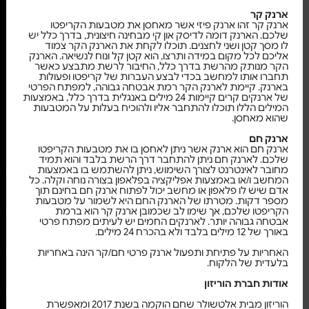
ארנק קר
ארנק קר זהו ארנק פיזי אשר מאחסן את מטבעות הקריפטו
שלכם. הארנק דומה לדיסק און קי מבחינה חיצונית, בדרך כלל יש
לו מסך קטן ושני לחצנים. תוכלו לקחת את הארנק הקר צמוד
אליכם לכל מקום במידה ותרצו, הוא קטן קל ונוח לנשיאה. הארנק
הקר מנותק מהרשת בדרך כלל, החיבור לרשת מתבצע כאשר
תחברו אותו למחשב בכדי לבצע העברות של קריפטו ופעולות
בארנק. קיימת לארנק הקר רמת אבטחה גבוהה, למפתח הפרטי
של ארנקים קרים קיימות 24 מילים באנגלית בדרך כלל, באמצעות
המילים הללו תוכלו להתחבר אליו ולהוכיח בעלות על המטבעות
שהוא מאחסן.
ארנק חם
ארנק חם הוא ארנק אשר ניתן לאחסן בו את מטבעות הקריפטו
שלכם. לארנק חם ניתן להתחבר דרך הרשת בלבד והוא תמיד
מחובר לאינטרנט לצורך השימוש, ניתן להשתמש בו באמצעות
המחשב ו/או באמצעות אפליקציה בפלאפון בצורה נוחה וקלה. כל
אדם שיש לו פלאפון או מחשב יכול לפתוח ארנק חם בחינם תוך
מספר דקות. מטרתו של הארנק החם היא לשמור על מטבעות
הקריפטו שלכם, אך שימו לב שכמובן ארנק קר הוא ברמת
אבטחה גבוהה יותר. לארנקים החמים יש לעיתים מפתח פרטי
באורך של 12 מילים בלבד ולא בהכרח 24 מילים.
האחריות על פתיחת ותפעול ארנק פרטי חם/קר הינה באחריות
בלעדית של הלקוח.
אודות חברת הוריזון
הוריזון מבית אלטשולר שחם הוקמה בשנת 2017 ומאפשרת