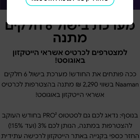
מערכת בישול 6 חלקים
מתנה
למצטרפים לכרטיס אשראי הייטקזון
באוגוסט!
ככה פותחים את החודש! מערכת בישול 6 חלקים
Naaman בשווי 2,290 ₪ מתנה בהצטרפות לכרטיס
אשראי הייטקזון באוגוסט!
בנוסף: נדאג לכם גם לסטטוס PRO² בחודש העוקב
להצטרפות במתנה, הנותן לכם 3% (ועד 15%!)
החזר כספי בקנייה באתר הייטקזון לרכישה עתידית