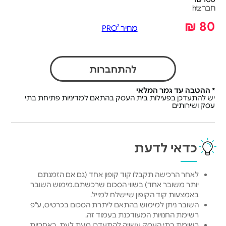
חבר htz
80 ₪
מחיר PRO²
להתחברות
* ההטבה עד גמר המלאי
יש להתעדכן בפעילות בית העסק בהתאם למדיניות פתיחת בתי
עסק ושירותים
כדאי לדעת
לאחר הרכישה תקבלו קוד קופון אחד (גם אם הזמנתם
יותר משובר אחד) בשווי הסכום שרכשתם.מימוש השובר
באמצעות קוד הקופון שיישלח למייל.
השובר ניתן למימוש בהתאם ליתרת הסכום בכרטיס, ע"פ
רשימת החנויות המעודכנת בעמוד זה.
רשימת בתי העסק עשויה להתעדכן מעת לעת, באחריות