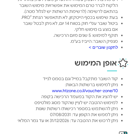
הלקוח לברר טרם המימוש את אפשרויות מימוש השובר
בהתאם לרשימה (לרשימת הרשתות יש לגלול מטה).
בעת שימוש בכסף הייטקזון, לא תתאפשר הנחת PRO².
ביטול שובר עפ"י חוק בטווח 14 יום, לא ניתן לבטל שובר
אם בוצע בו מימוש חלקי.
תוקף למימוש: 5 שנים מיום הרכישה.
מנפיק השובר: הייביז בע"מ.
לתקנון שוברים >
אופן המימוש
קוד השובר מתקבל במייל וגם בסמס לנייד
ניתן למימוש ברשתות הבאות:
www.htzone.co.il/voucher-zone/10
יש להציג את הקוד במעמד הרכישה בקופה
למימוש ההטבה יש לציין שהקוד מסוג מולטיפס
ניתן להשתמש במספר רכישות/ רשתות שונות
ניתן לממש את הקופון עד: 07/08/2031
ניתן לרכוש את ההטבה עד: 31/12/2026 או עד גמר המלאי