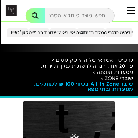
עי ליסינג פרטי
רכבי סמלת בהנחה
כרטיס אשראי HTZ
מלונות בחו"ל
הייטקזון PRO²
כרטיס האשראי של ההייטקיסטים >
עד 20 אחוז הנחה לרשתות מזון, תיירות,
מסעדות ואופנה >
שוברי ZONE >
שובר All-In Zone בשווי 100 ₪ למותגים,
מסעדות ובתי ספא