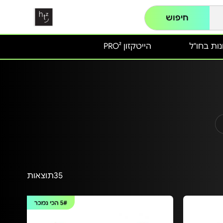
חיפוש
ות בחו"ל
הייטקזון PRO²
35
תוצאות
5#
הכי נמכר