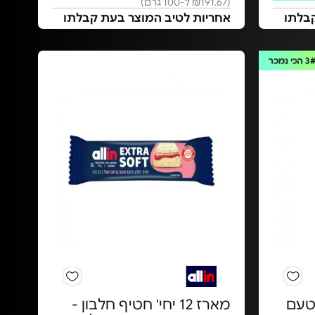
(₪191.67 ל-100 גרם)
בלתו
אחריות לטיב המוצר בעת קבלתו
3
הכי נמכר
7 ג - בטעם
מארז 12 יחי' חטיף חלבון -