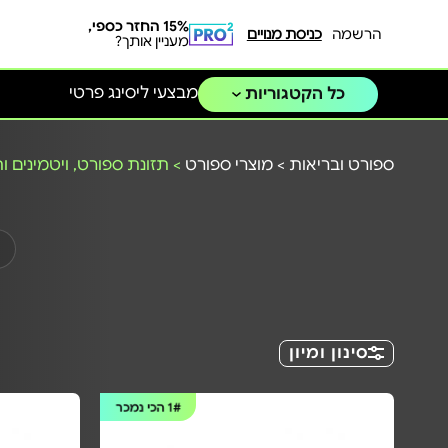
15% החזר כספי,
הרשמה
כניסת מנויים
מעניין אותך?
מבצעי ליסינג פרטי
כל הקטגוריות
ספורט ובריאות
>
מוצרי ספורט
>
תזונת ספורט, ויטמינים ו
סינון ומיון
1#
הכי נמכר