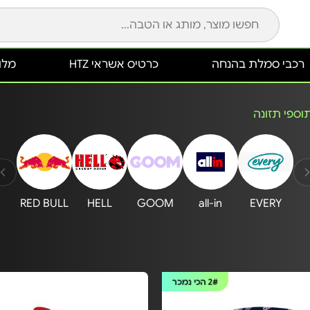
רכבי סמלת בהנחה
כרטיס אשראי HTZ
מלונ
תוספי תזונה
RED BULL
HELL
GOOM
all-in
EVERY
2#
הכי נמכר