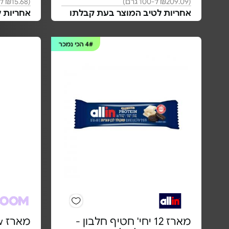
(₪209.09 ל-100 גרם)
(₪15.68 ל-100 גרם)
אחריות לטיב המוצר בעת קבלתו
אחריות 
4#
הכי נמכר
מארז 12 יחי' חטיף חלבון -
מארז Flow - בטעם תפוז