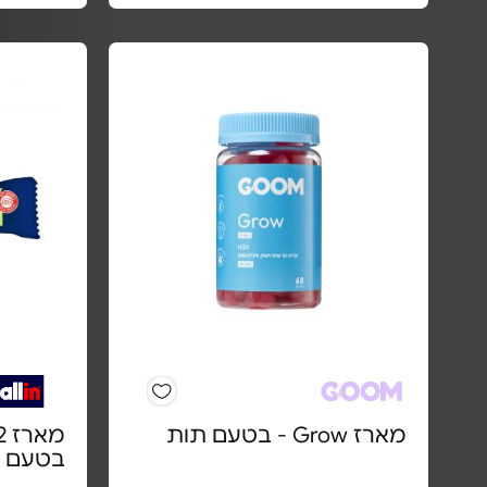
מארז Grow - בטעם תות
בטעם ש