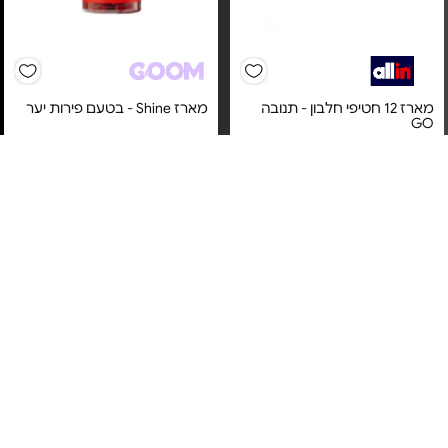
מארז 12 חטיפי חלבון - תנובה
מארז Shine - בטעם פירות יער
GO
מחיר מיוחד
מחיר מיוחד
(₪58.06 ל-100 גרם)
אחריות על טיב המוצר בעת
אחריות יבואן רשמי
קבלתו
משלוח חינם