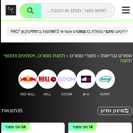
עי ליסינג פרטי
רכבי סמלת בהנחה
כרטיס אשראי HTZ
מלונות בחו"ל
הייטקזון PRO²
ספורט ובריאות
>
מוצרי ספורט
>
תזונת ספורט, ויטמינים ותוספי
תזונה
RED BULL
HELL
GOOM
all-in
EVERY
סינון ומיון
35
תוצאות
1#
הכי נמכר
5#
הכי נמכר