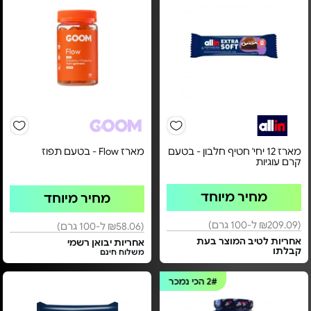
מארז 12 יחי' חטיף חלבון - בטעם
מארז Flow - בטעם תפוז
קרם עוגיות
מחיר מיוחד
מחיר מיוחד
(₪209.09 ל-100 גרם)
(₪58.06 ל-100 גרם)
אחריות לטיב המוצר בעת
אחריות יבואן רשמי
קבלתו
משלוח חינם
2#
הכי נמכר