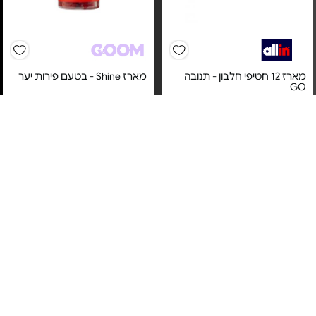
מארז 12 חטיפי חלבון - תנובה
מארז Shine - בטעם פירות יער
GO
מחיר מיוחד
מחיר מיוחד
(₪58.06 ל-100 גרם)
אחריות על טיב המוצר בעת
אחריות יבואן רשמי
קבלתו
משלוח חינם