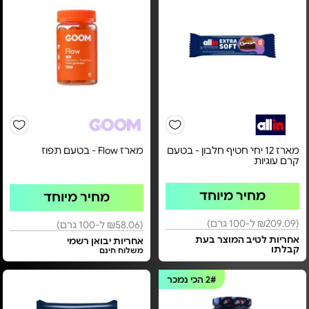
מארז 12 יחי' חטיף חלבון - בטעם
מארז Flow - בטעם תפוז
קרם עוגיות
מחיר מיוחד
מחיר מיוחד
(₪209.09 ל-100 גרם)
(₪58.06 ל-100 גרם)
אחריות לטיב המוצר בעת
אחריות יבואן רשמי
קבלתו
משלוח חינם
2#
הכי נמכר