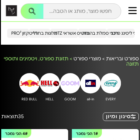
עי ליסינג פרטי
רכבי סמלת בהנחה
כרטיס אשראי HTZ
מלונות בחו"ל
הייטקזון PRO²
ספורט ובריאות
>
מוצרי ספורט
>
תזונת ספורט, ויטמינים ותוספי
תזונה
RED BULL
HELL
GOOM
all-in
EVERY
סינון ומיון
35
תוצאות
1#
הכי נמכר
4#
הכי נמכר