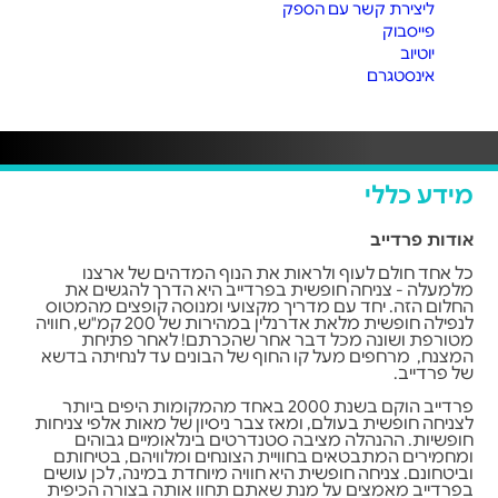
ליצירת קשר עם הספק
פייסבוק
יוטיוב
אינסטגרם
מידע כללי
אודות פרדייב
כל אחד חולם לעוף ולראות את הנוף המדהים של ארצנו
מלמעלה - צניחה חופשית בפרדייב היא הדרך להגשים את
החלום הזה. יחד עם מדריך מקצועי ומנוסה קופצים מהמטוס
לנפילה חופשית מלאת אדרנלין במהירות של 200 קמ"ש, חוויה
מטורפת ושונה מכל דבר אחר שהכרתם! לאחר פתיחת
המצנח, מרחפים מעל קו החוף של הבונים עד לנחיתה בדשא
של פרדייב.
פרדייב הוקם בשנת 2000 באחד מהמקומות היפים ביותר
לצניחה חופשית בעולם, ומאז צבר ניסיון של מאות אלפי צניחות
חופשיות. ההנהלה מציבה סטנדרטים בינלאומיים גבוהים
ומחמירים המתבטאים בחוויית הצונחים ומלוויהם, בטיחותם
וביטחונם. צניחה חופשית היא חוויה מיוחדת במינה, לכן עושים
בפרדייב מאמצים על מנת שאתם תחוו אותה בצורה הכיפית