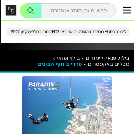
עי ליסינג פרטי
רכבי סמלת בהנחה
כרטיס אשראי HTZ
מלונות בחו"ל
הייטקזון PRO²
בילוי, פנאי ולימודים >
בילוי ופנאי >
מבלים באקסטרים >
פרדייב חוף הבונים