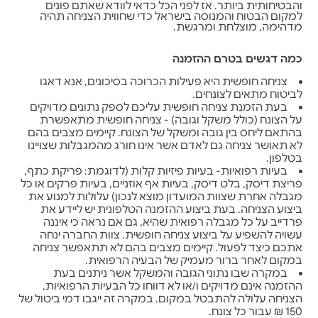
והבטיחותית ביותר. אז לפני הכל כדאי לוודא שאתם פונים
למקום הבטוח והמנוסה בישראל כדי שחווית הצניחה תהיה
מדהימה, מוצלחת ומרגשת.
כמה דגשים בטרם ההזמנה
צניחה חופשית היא פעילות הכרוכה בסיכונים, אנא דאגו
לביטוח מתאים לצונחים.
בעת הזמנת צניחה חופשית עליכם לספק נתונים מדויקים
על הצונח (כולל משקל וגובה) - צניחה חופשית מתאפשרת
בהתאם ליחס בין גובה ומשקל של הצונח. קיימים מצבים בהם
לא תאושר צניחה גם לאדם אשר אינו חורג מהמגבלות שצויינו
בטלפון.
בעיות רפואיות- בעיות פיזיות קלות (לדוגמת: פריקת כתף,
פריצת דיסק, בלט דיסק, בעיות אף אוזניים, בעיות פרקים או כל
מגבלה אחרת שצוות המועדון מוצא לנכון) עלולות למנוע את
ביצוע הצניחה. בעת ביצוע ההזמנה הטלפונית יש ליידע את
פרדייב על כל מגבלה רפואית שהיא, גם אם נראה כי איננה
עשויה להשפיע על ביצוע צניחה חופשית. צוות החברה ינחה
אתכם כיצד לפעול. קיימים מצבים בהם לא תתאפשר צניחה
במקום לאחר ברור מעמיק של הבעיה הרפואית.
במקרה שבו נתוני הגובה והמשקל אשר ניתנים בעת
ההזמנה אינם מדויקים ו/או לא דווחו כל הבעיות הרפואיות,
הצניחה עלולה להתבטל במקום. במקרה זה ייגבו דמי ביטול של
150 ₪ עבור כל צונח.