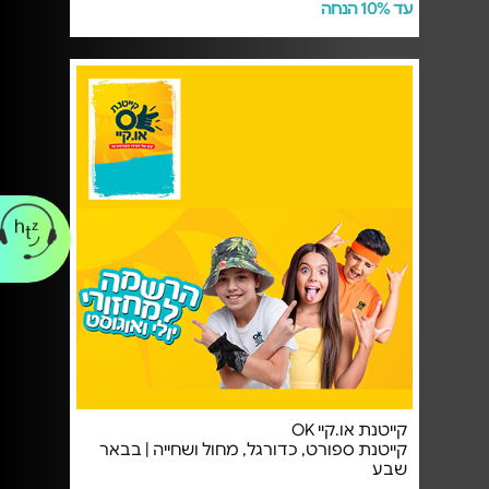
עד 10% הנחה
קייטנת או.קיי OK
קייטנת ספורט, כדורגל, מחול ושחייה | בבאר
שבע