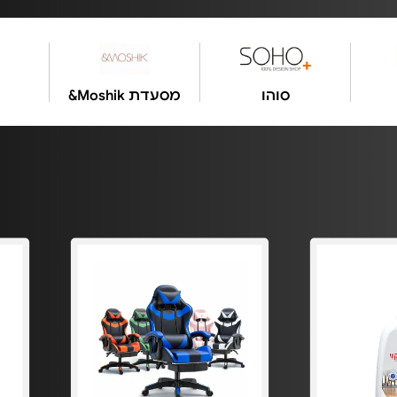
'ס
קרביץ
סוהו
מסעד