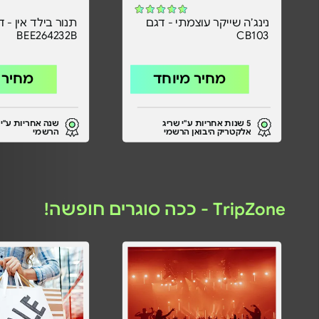
נינג’ה שייקר עוצמתי - דגם
תנור בילד
BEE264232B
CB103
מחיר מיוחד
מחיר 
5 שנות אחריות ע"י שריג
שנה אחריות ע"י מ
אלקטריק היבואן הרשמי
הרשמי
TripZone - ככה סוגרים חופשה!