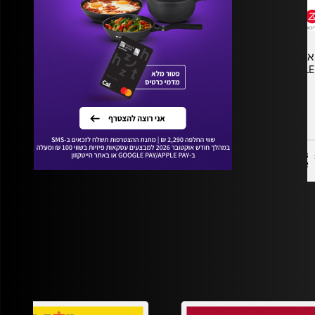
שואב אבק רובוטי - דגם
מארז 208 טבליות למדיח
Finish - Power Essential
SAROS 20 COMPLE
מחיר מיוחד
מחיר מיוחד
3 שנות אחריות ע"י מודן
אחריות לטיב המוצר בעת
אלקטרוניקה היבואן הרשמי
קבלתו ע"י אינפיניטי קרגו בע"מ