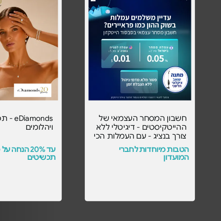
חשבון המסחר העצמאי של
iamonds
ההייטקיסטים - דיגיטלי ללא
ויהלומים
צורך בנציג - עם העמלות הכי
משתלמות בסבסוד הייטקזון!
הטבות מיוחדות לחברי
עד 20% הנחה 
-
המועדון
תכשיטים