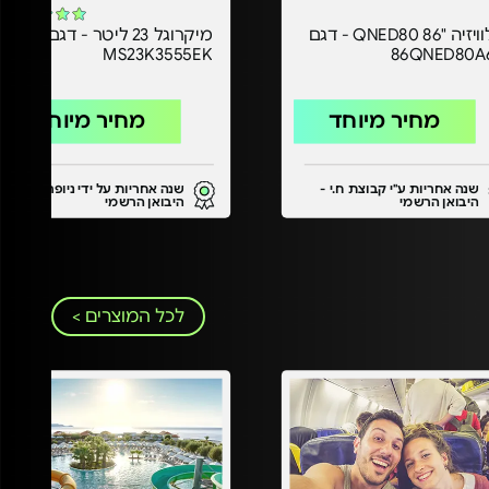
טלוויזיה "86 QNED80 - דגם
מיקרוגל 23 ליטר - דגם
MS23K3555EK
86QNED80A
מחיר מיוחד
מחיר מיוחד
שנה אחריות ע"י קבוצת ח.י -
שנה אחריות על ידי ניופרו
היבואן הרשמי
היבואן הרשמי
לכל המוצרים >