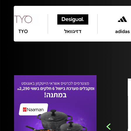
ת Moshik&
adidas
דזיגוואל