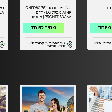
 אין - דגם
טלוויזיה חכמה "75 QNED80
AI 4K מבית LG - דגם
6A
75QNED80A6A | אחריות
יבואן רשמי
מיוחד
מחיר מיוחד
יני ליין היבואן
שנה אחריות ע"י קבוצת ח.י -
היבואן הרשמי