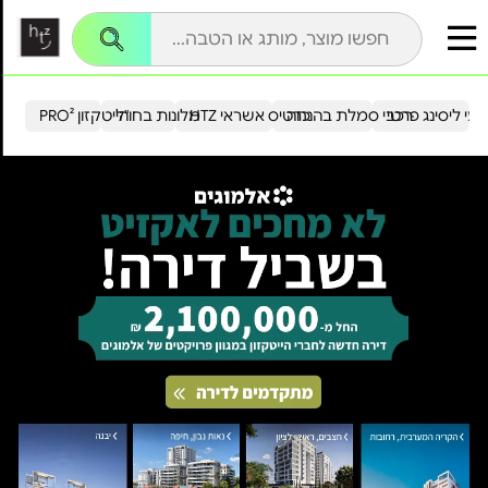
עי ליסינג פרטי
רכבי סמלת בהנחה
כרטיס אשראי HTZ
מלונות בחו"ל
הייטקזון PRO²