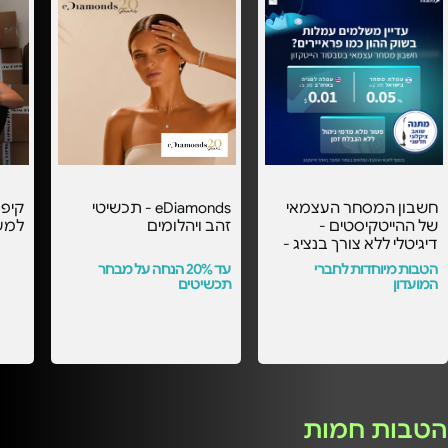
חשבון המסחר העצמאי
eDiamonds - תכשיטי
קיפו
של ההייטקיסטים -
זהב ויהלומים
למע
דיגיטלי ללא צורך בנציג -
עם העמלות הכי
הטבות מיוחדות לחברי
עד 20% הנחה על מבחר
משתלמות בסבסוד
המועדון
תכשיטים
הייטקזון! -
הטבות חמות