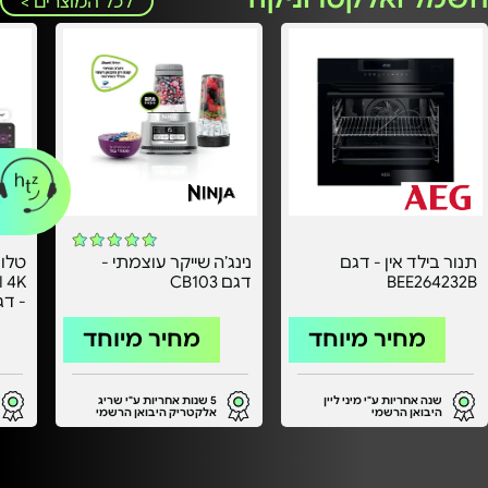
לכל המוצרים >
תנור בילד אין - דגם
נינג’ה שייקר עוצמתי -
BEE264232B
דגם CB103
אחרי
מחיר מיוחד
מחיר מיוחד
שנה אחריות ע"י מיני ליין
5 שנות אחריות ע"י שריג
היבואן הרשמי
אלקטריק היבואן הרשמי