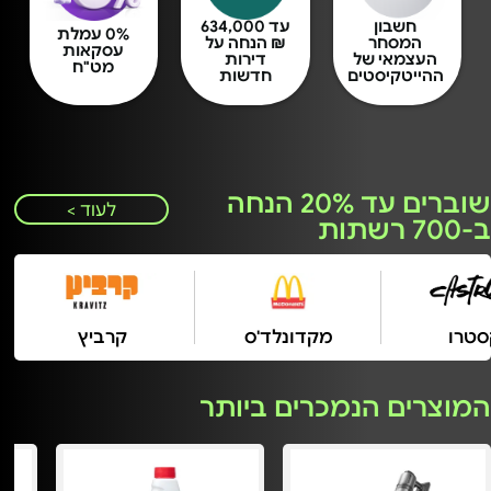
חשבון
עד 634,000
0% עמלת
המסחר
₪ הנחה על
עסקאות
העצמאי של
דירות
מט"ח
ההייטקיסטים
חדשות
שוברים עד 20% הנחה
לעוד >
ב-700 רשתות
קסטרו
מקדונלד'ס
קרביץ
המוצרים הנמכרים ביותר