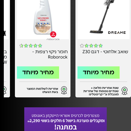
‏שואב אלחוטי - דגם Z30
חומר ניקוי רצפות -
Roborock
RAW
מחיר מיוחד
מחיר מיוחד
שנת אחריות מלאה +
אחריות לשלמות המוצר
שנתיים נוספות של אחריות
בעת הגעתו
מוגבלת ע"י קריסטלינו
היבואן הרישמי