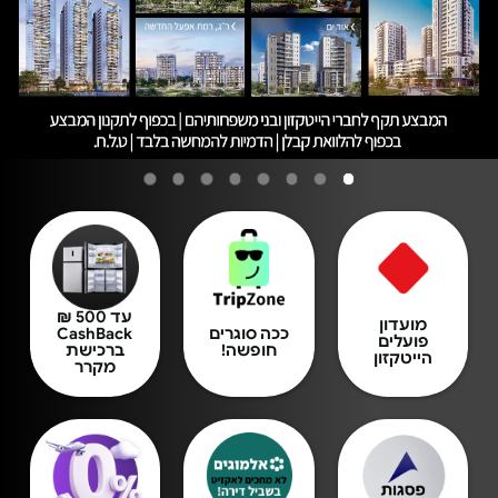
עד 500 ₪
מועדון
ככה סוגרים
CashBack
פועלים
חופשה!
ברכישת
הייטקזון
מקרר