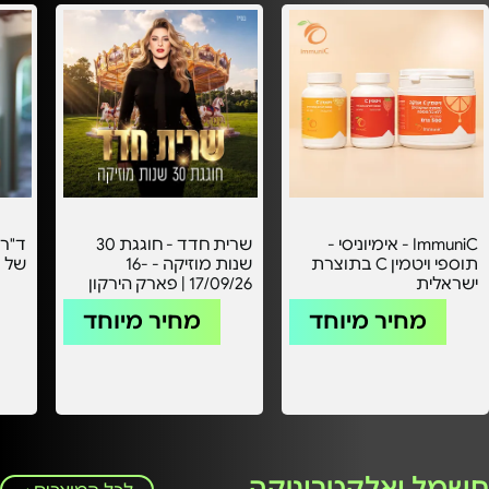
ImmuniC - אימיוניסי -
שרית חדד - חוגגת 30
ד"ר 
תוספי ויטמין C בתוצרת
שנות מוזיקה - 16-
של ר
ישראלית
17/09/26 | פארק הירקון
מחיר מיוחד
מחיר מיוחד
חשמל ואלקטרוניקה