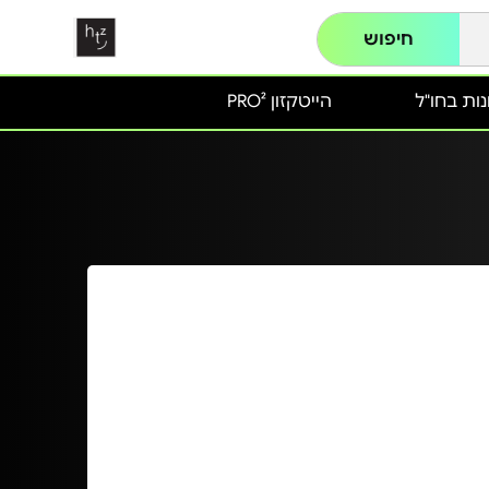
חיפוש
ות בחו"ל
הייטקזון PRO²