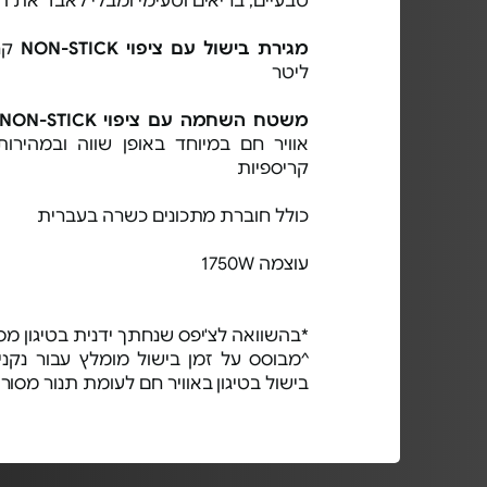
טבעיים, בריאים וטעימי ומבלי לאבד את ה
מגירת בישול עם ציפוי NON-STICK
ליטר
משטח השחמה עם ציפוי NON-STICK
אוויר חם במיוחד באופן שווה ובמהירות
קריספיות
כולל חוברת מתכונים כשרה בעברית
עוצמה 1750W
*בהשוואה לצ'יפס שנחתך ידנית בטיגון מס
^מבוסס על זמן בישול מומלץ עבור נקני
בישול בטיגון באוויר חם לעומת תנור מסור