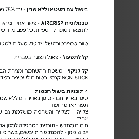
בישול עם מעט או ללא שמן
- עד 75% פחות שומן*
טכנולוגיית AIRCRISP
- פיזור אחיד ומהיר 
לתוצאות סופר קריספיות, כל פעם מחדש
טווח טמפרטורה של עד 210 מעלות למגוון תוכניות בישול
קל לתפעול
- פאנל תצוגה בעברית
קל לניקוי
- משטח ההשחמה ומגירת הבישול
NON-STICK קרמי, בטוחים לשטיפה במדיח כלים
4 תוכניות בישול חכמות
:
טיגון באוויר חם - טיגון באוויר חם ללא שמ
תפוחי אדמה ועוד
צלייה - לצלייה והשחמה מושלמת גם של
אחיד
חימום מחדש - תוכנית המחזירה למזון את
ייבוש מזון - להכנת פירות יבשים, בשר מיו