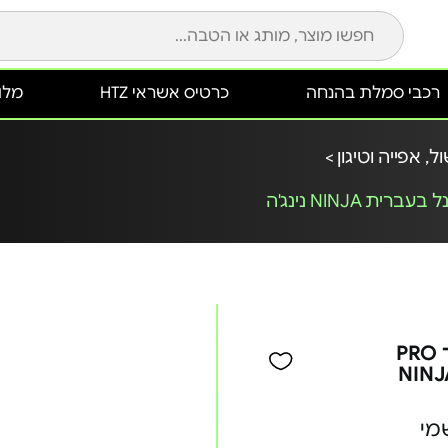
רכבי סמלת בהנחה
כרטיס אשראי HTZ
מלונ
ל, אפייה וטיגון >
סיר טיגון באוויר חם 4.7 ליטר PRO
AF14 פאנל בעברית NINJA