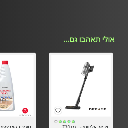
אולי תאהבו גם...
‏שואב אלחוטי - דגם Z30
חומר ניקוי רצפות