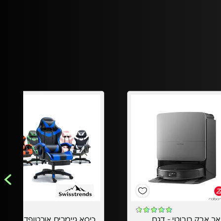
שואב אבק רובוטי - דגם
כיסא גיימרים אורטופדי עם