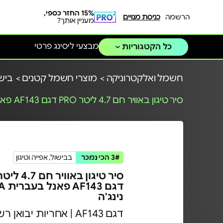
15% החזר כספי,
הרשמה
כניסת מנויים
מעניין אותך?
מבצעי ליסינג פרטי
כל הקטגוריות
חשמל ואלקטרוניקה >
מוצרי חשמל קטנים >
בישו
סיר טיגון באוויר חם 4.7 ליטר PRO דגם AF143 פאנל בעברית NINJA נינג'ה
3# הכי נמכר
בבישול, אפייה וטיגון
דגם 3
נינג'ה
דגם AF143 | אחריות יבואן רשמי