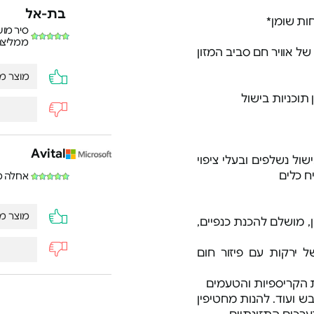
בת-אל
סיר מוש
ממליצה
של אוויר חם סביב המזון
מוצר מע
Avital
 נשלפים ובעלי ציפוי
אחלה מ
מוצר מע
ן, מושלם להכנת כנפיים,
 ירקות עם פיזור חום
 הקריספיות והטעמים
בש ועוד. להנות מחטיפין