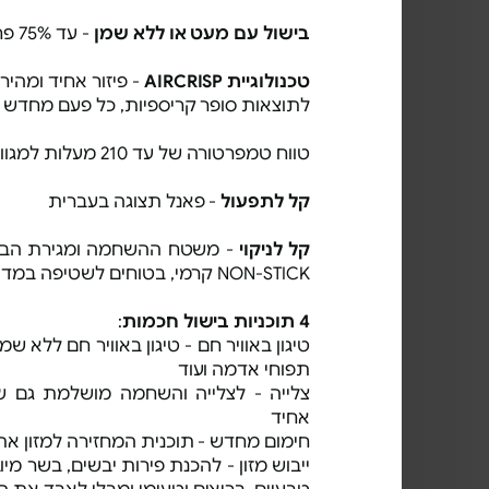
בישול עם מעט או ללא שמן
- עד 75% פחות שומן*
טכנולוגיית AIRCRISP
- פיזור אחיד ומהיר 
לתוצאות סופר קריספיות, כל פעם מחדש
טווח טמפרטורה של עד 210 מעלות למגוון תוכניות בישול
קל לתפעול
- פאנל תצוגה בעברית
קל לניקוי
- משטח ההשחמה ומגירת הבישול
NON-STICK קרמי, בטוחים לשטיפה במדיח כלים
4 תוכניות בישול חכמות
:
טיגון באוויר חם - טיגון באוויר חם ללא שמ
תפוחי אדמה ועוד
צלייה - לצלייה והשחמה מושלמת גם של
אחיד
חימום מחדש - תוכנית המחזירה למזון את
ייבוש מזון - להכנת פירות יבשים, בשר מיו