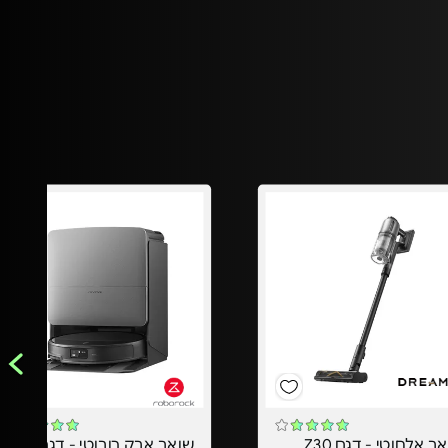
ב אלחוטי - דגם Z30
שואב אבק רובוטי - דגם