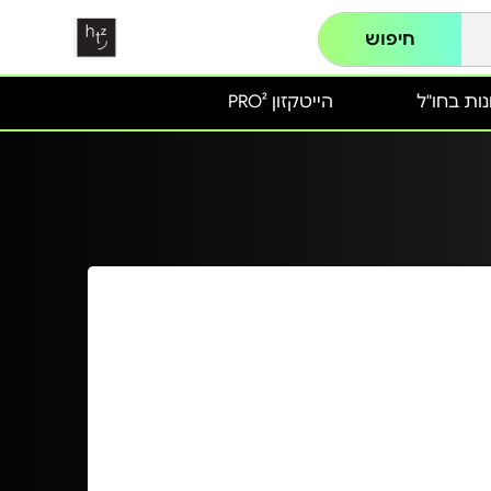
חיפוש
ות בחו"ל
הייטקזון PRO²