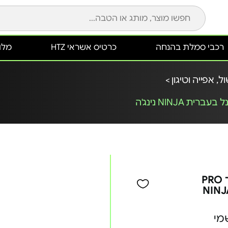
רכבי סמלת בהנחה
כרטיס אשראי HTZ
מלונ
ל, אפייה וטיגון >
סיר טיגון באוויר חם 4.7 ליטר PRO
AF14 פאנל בעברית NINJA