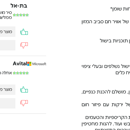
בת-אל
סיר מוש
ממליצה
של אוויר חם סביב המזון
מוצר מע
Avital
 נשלפים ובעלי ציפוי
אחלה מ
מוצר מע
ן, מושלם להכנת כנפיים,
 ירקות עם פיזור חום
 הקריספיות והטעמים
בש ועוד. להנות מחטיפין