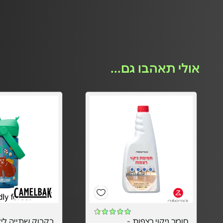
אולי תאהבו גם...
חומר ניקוי רצפות -