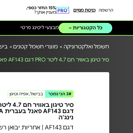
15% החזר כספי,
הרשמה
כניסת מנויים
מעניין אותך?
מבצעי ליסינג פרטי
כל הקטגוריות
חשמל ואלקטרוניקה >
מוצרי חשמל קטנים >
בישו
סיר טיגון באוויר חם 4.7 ליטר PRO דגם AF143 פאנל בעברית NINJA נינג'ה
3# הכי נמכר
בבישול, אפייה וטיגון
דגם 3
נינג'ה
דגם AF143 | אחריות יבואן רשמי