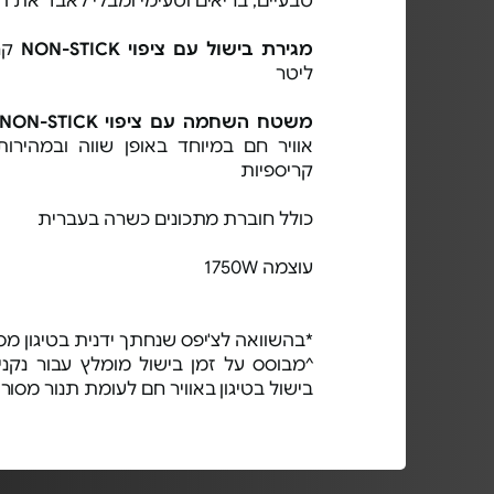
טבעיים, בריאים וטעימי ומבלי לאבד את ה
מגירת בישול עם ציפוי NON-STICK
ליטר
משטח השחמה עם ציפוי NON-STICK
אוויר חם במיוחד באופן שווה ובמהירות
קריספיות
כולל חוברת מתכונים כשרה בעברית
עוצמה 1750W
*בהשוואה לצ'יפס שנחתך ידנית בטיגון מס
^מבוסס על זמן בישול מומלץ עבור נקני
בישול בטיגון באוויר חם לעומת תנור מסור