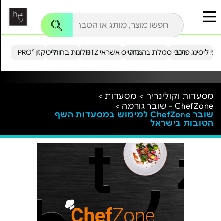
עי ליסינג פרטי
רכבי סמלת בהנחה
כרטיס אשראי HTZ
מלונות בחו"ל
הייטקזון PRO²
מסעדות וקולינריה >
מסעדות >
ChefZone - שובר גורמה >
שובר ChefZone למימוש במסעדות השף
הטובות בישראל