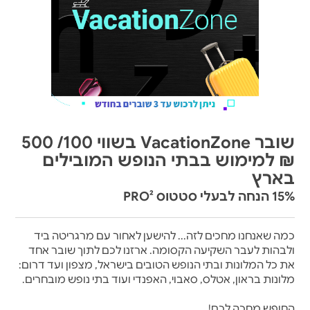
שובר VacationZone בשווי 100/ 500
₪ למימוש בבתי הנופש המובילים
בארץ
15% הנחה לבעלי סטטוס PRO²
כמה שאנחנו מחכים לזה... להישען לאחור עם מרגריטה ביד
ולבהות לעבר השקיעה הקסומה. ארזנו לכם לתוך שובר אחד
את כל המלונות ובתי הנופש הטובים בישראל, מצפון ועד דרום:
מלונות בראון, אטלס, סאבוי, האפנדי ועוד בתי נופש מובחרים.
החופש מחכה לכם!