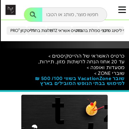
עי ליסינג פרטי
רכבי סמלת בהנחה
כרטיס אשראי HTZ
מלונות בחו"ל
הייטקזון PRO²
כרטיס האשראי של ההייטקיסטים >
עד 20 אחוז הנחה לרשתות מזון, תיירות,
מסעדות ואופנה >
שוברי ZONE >
שובר VacationZone בשווי 100/ 500 ₪
למימוש בבתי הנופש המובילים בארץ