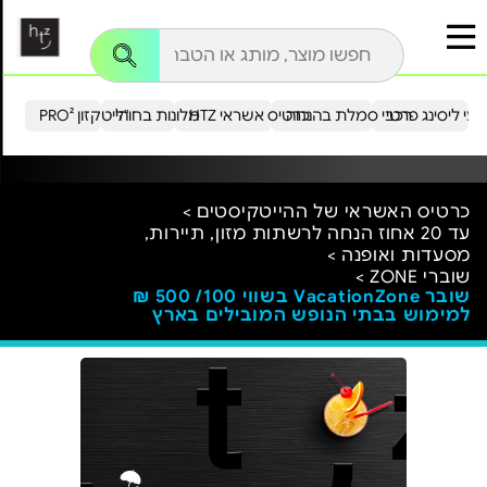
עי ליסינג פרטי
רכבי סמלת בהנחה
כרטיס אשראי HTZ
מלונות בחו"ל
הייטקזון PRO²
כרטיס האשראי של ההייטקיסטים >
עד 20 אחוז הנחה לרשתות מזון, תיירות,
מסעדות ואופנה >
שוברי ZONE >
שובר VacationZone בשווי 100/ 500 ₪
למימוש בבתי הנופש המובילים בארץ