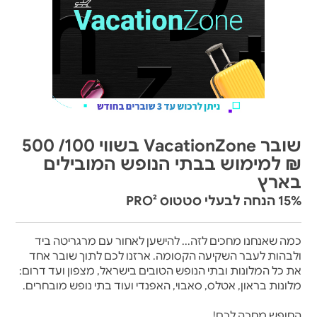
שובר VacationZone בשווי 100/ 500
₪ למימוש בבתי הנופש המובילים
בארץ
15% הנחה לבעלי סטטוס PRO²
כמה שאנחנו מחכים לזה... להישען לאחור עם מרגריטה ביד
ולבהות לעבר השקיעה הקסומה. ארזנו לכם לתוך שובר אחד
את כל המלונות ובתי הנופש הטובים בישראל, מצפון ועד דרום:
מלונות בראון, אטלס, סאבוי, האפנדי ועוד בתי נופש מובחרים.
החופש מחכה לכם!