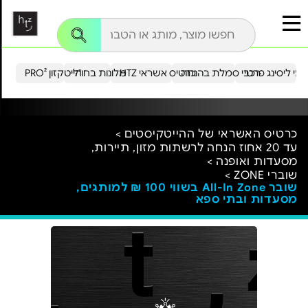
עי ליסינג פרטי
רכבי סמלת בהנחה
כרטיס אשראי HTZ
מלונות בחו"ל
הייטקזון PRO²
כרטיס האשראי של ההייטקיסטים >
עד 20 אחוז הנחה לרשתות מזון, תיירות,
מסעדות ואופנה >
שוברי ZONE >
שובר All-In Zone בשווי 100 ₪ למותגים,
מסעדות ובתי ספא