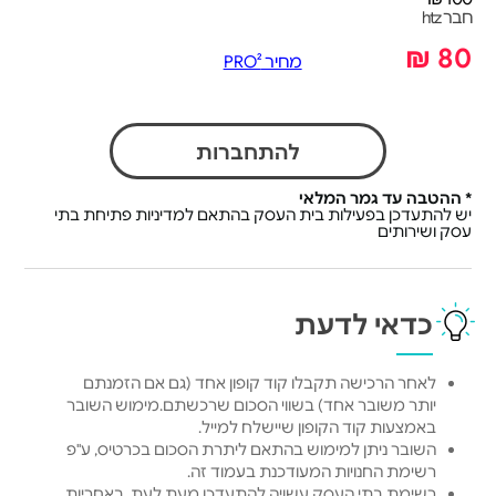
חבר htz
80 ₪
מחיר PRO²
להתחברות
* ההטבה עד גמר המלאי
יש להתעדכן בפעילות בית העסק בהתאם למדיניות פתיחת בתי
עסק ושירותים
כדאי לדעת
לאחר הרכישה תקבלו קוד קופון אחד (גם אם הזמנתם
יותר משובר אחד) בשווי הסכום שרכשתם.מימוש השובר
באמצעות קוד הקופון שיישלח למייל.
השובר ניתן למימוש בהתאם ליתרת הסכום בכרטיס, ע"פ
רשימת החנויות המעודכנת בעמוד זה.
רשימת בתי העסק עשויה להתעדכן מעת לעת, באחריות