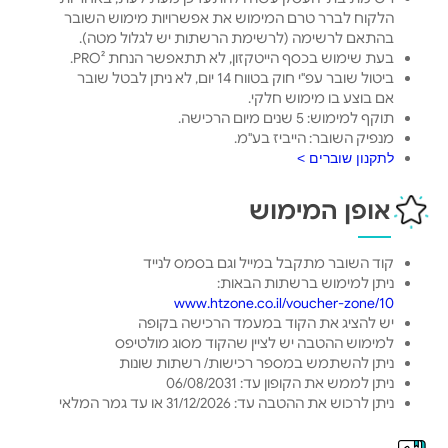
הלקוח לברר טרם המימוש את אפשרויות מימוש השובר
בהתאם לרשימה (לרשימת הרשתות יש לגלול מטה).
בעת שימוש בכסף הייטקזון, לא תתאפשר הנחת PRO².
ביטול שובר עפ"י חוק בטווח 14 יום, לא ניתן לבטל שובר
אם בוצע בו מימוש חלקי.
תוקף למימוש: 5 שנים מיום הרכישה.
מנפיק השובר: הייביז בע"מ.
לתקנון שוברים >
אופן המימוש
קוד השובר מתקבל במייל וגם בסמס לנייד
ניתן למימוש ברשתות הבאות:
www.htzone.co.il/voucher-zone/10
יש להציג את הקוד במעמד הרכישה בקופה
למימוש ההטבה יש לציין שהקוד מסוג מולטיפס
ניתן להשתמש במספר רכישות/ רשתות שונות
ניתן לממש את הקופון עד: 06/08/2031
ניתן לרכוש את ההטבה עד: 31/12/2026 או עד גמר המלאי