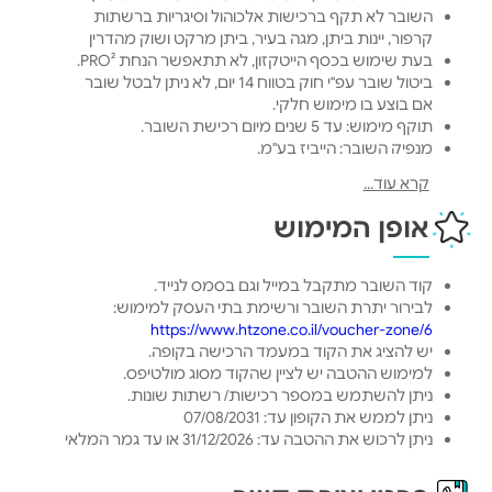
השובר לא תקף ברכישות אלכוהול וסיגריות ברשתות
קרפור, יינות ביתן, מגה בעיר, ביתן מרקט ושוק מהדרין
בעת שימוש בכסף הייטקזון, לא תתאפשר הנחת PRO².
ביטול שובר עפ"י חוק בטווח 14 יום, לא ניתן לבטל שובר
אם בוצע בו מימוש חלקי.
תוקף מימוש: עד 5 שנים מיום רכישת השובר.
מנפיק השובר: הייביז בע"מ.
לתקנון שוברים >
קרא עוד...
אופן המימוש
קוד השובר מתקבל במייל וגם בסמס לנייד.
לבירור יתרת השובר ורשימת בתי העסק למימוש:
https://www.htzone.co.il/voucher-zone/6
יש להציג את הקוד במעמד הרכישה בקופה.
למימוש ההטבה יש לציין שהקוד מסוג מולטיפס.
ניתן להשתמש במספר רכישות/ רשתות שונות.
ניתן לממש את הקופון עד: 07/08/2031
ניתן לרכוש את ההטבה עד: 31/12/2026 או עד גמר המלאי