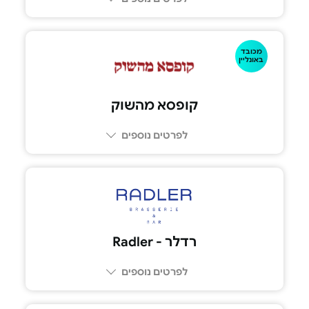
מכובד
08-6335050
באונליין
קופסא מהשוק
לפרטים נוספים
050-7875684
רדלר - Radler
לפרטים נוספים