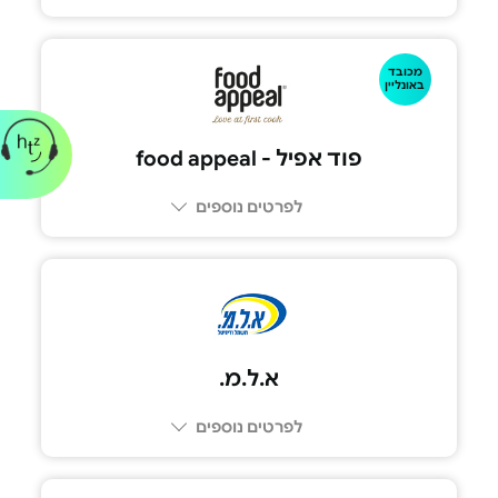
073-3382710
מכובד
באונליין
פוד אפיל - food appeal
לפרטים נוספים
א.ל.מ.
לפרטים נוספים