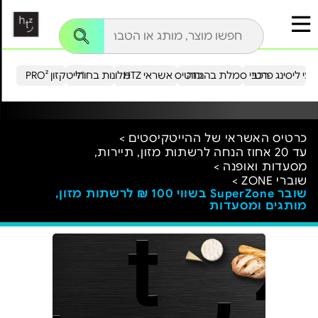
עי ליסינג פרטי
רכבי סמלת בהנחה
כרטיס אשראי HTZ
מלונות בחו"ל
הייטקזון PRO²
כרטיס האשראי של ההייטקיסטים >
עד 20 אחוז הנחה לרשתות מזון, תיירות,
מסעדות ואופנה >
שוברי ZONE >
שובר SuperZone בשווי 100 ₪ לרשתות מזון,
מותגים ומסעדות