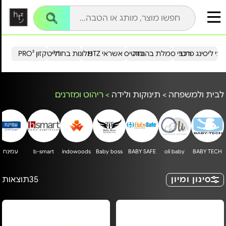
עי ליסינג פרטי
רכבי סמלת בהנחה
כרטיס אשראי HTZ
מלונות בחו"ל
הייטקזון PRO²
לבית ולמשפחה
>
תינוקות ולידה
>
ריהוט ומזרנים
BABY TECH
oli baby
BABY SAFE
Baby boss
indowoods
b-smart
עמינח
סינון ומיון
35
תוצאות