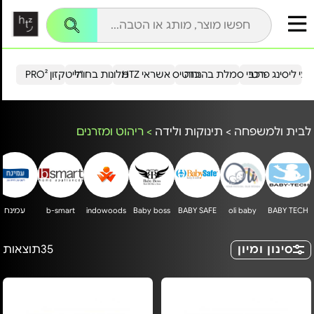
עי ליסינג פרטי
רכבי סמלת בהנחה
כרטיס אשראי HTZ
מלונות בחו"ל
הייטקזון PRO²
לבית ולמשפחה
>
תינוקות ולידה
>
ריהוט ומזרנים
BABY TECH
oli baby
BABY SAFE
Baby boss
indowoods
b-smart
עמינח
סינון ומיון
35
תוצאות