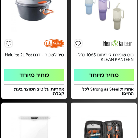
כוס שומרת קור/חום 1065 מ"ל -
סיר לשטח - דגם Halulite 2L Pot
KLEAN KANTEEN
מחיר מיוחד
מחיר מיוחד
אחריות Strong as Steel לכל
אחריות על טיב המוצר בעת
החיים!
קבלתו