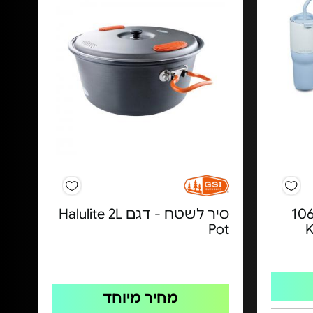
רת קור/חום 1065
סיר לשטח - דגם Halulite 2L
Pot
מחיר מיוחד