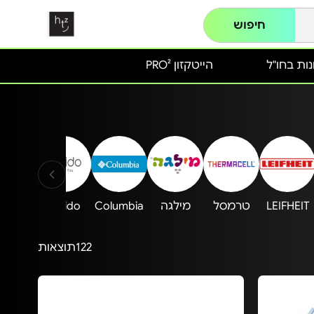
חיפוש
ות בחו"ל
הייטקזון PRO²
LEIFHEIT
טרמסל
מילגה
Columbia
Yesido
אמישרא
122
תוצאות