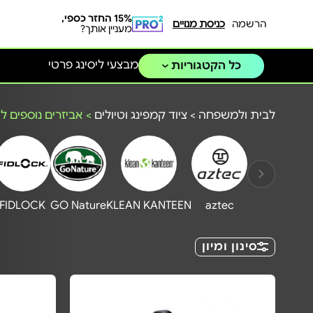
15% החזר כספי,
הרשמה
כניסת מנויים
מעניין אותך?
מבצעי ליסינג פרטי
כל הקטגוריות
לבית ולמשפחה
>
ציוד קמפינג וטיולים
>
אביזרים נוספים ל
FIDLOCK
GO Nature
KLEAN KANTEEN
aztec
סינון ומיון