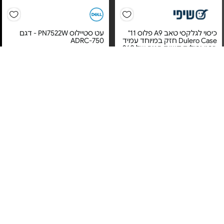
כיסוי לגלקסי טאב A9 פלוס 11"
עט סטיילוס PN7522W - דגם
Dulero Case חזק במיוחד עמיד
750-ADRC
בפני נפילות קשות הגנה של 360
-
מחיר מיוחד
מחיר מיוחד
אחריות על פי טיב
אחריות יבואן רשמי
המוצר בעת קבלתו.
משלוח חינם