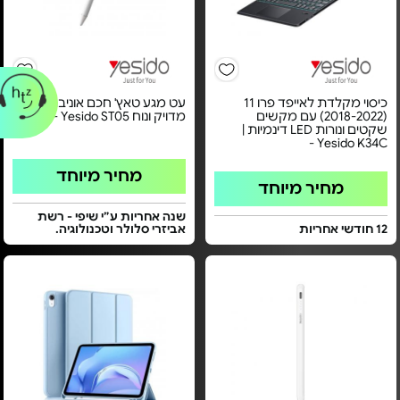
כיסוי מקלדת לאייפד פרו 11
עט מגע טאץ' חכם אוניברסלי
(2018-2022) עם מקשים
מדויק ונוח Yesido ST05 -
שקטים ונורות LED דינמיות |
Yesido K34C -
מחיר מיוחד
מחיר מיוחד
שנה אחריות ע״י שיפי - רשת
12 חודשי אחריות
אביזרי סלולר וטכנולוגיה.