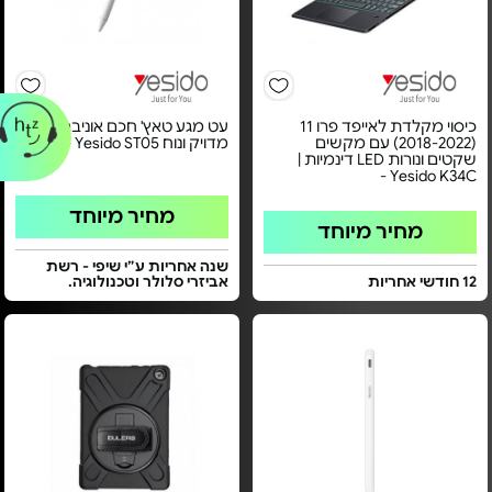
כיסוי מקלדת לאייפד פרו 11
עט מגע טאץ' חכם אוניברסלי
(2018-2022) עם מקשים
מדויק ונוח Yesido ST05 -
שקטים ונורות LED דינמיות |
Yesido K34C -
מחיר מיוחד
מחיר מיוחד
שנה אחריות ע״י שיפי - רשת
12 חודשי אחריות
אביזרי סלולר וטכנולוגיה.