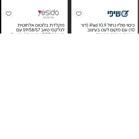
כיסוי פוליו כחול iPad 10.9 (דור
מקלדת בלוטוס אלחוטית
10) עם מקום לעט בעיצוב
לגלקסי טאב S9/S8/S7 עם
אופנתי ועמיד במיוחד -
תאורת RGB צבעונית | Yesido
KB38 -
מחיר מיוחד
מחיר מיוחד
אחריות על פי טיב
המוצר בעת קבלתו.
12 חודשי אחריות