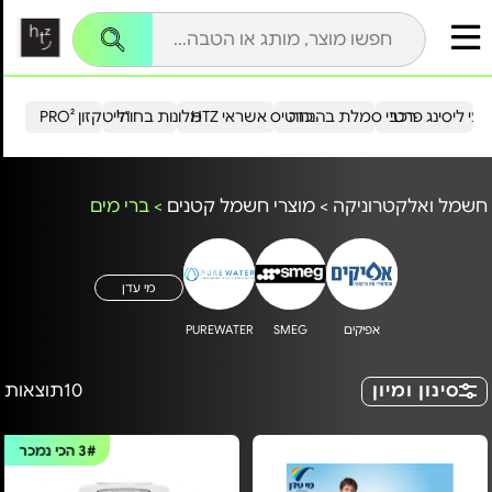
עי ליסינג פרטי
רכבי סמלת בהנחה
כרטיס אשראי HTZ
מלונות בחו"ל
הייטקזון PRO²
חשמל ואלקטרוניקה
>
מוצרי חשמל קטנים
>
ברי מים
מי עדן
אפיקים
SMEG
PUREWATER
סינון ומיון
10
תוצאות
3#
הכי נמכר