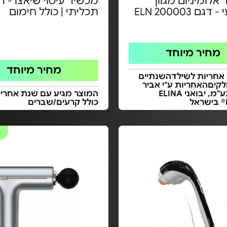
אלומיניום מגוון
מכשיר עיסוי שיאצו - ר
ם ELN 200003
תכליתי | כולל חימום
מחיר מיוחד
מחיר מיוחד
ת אחריות לשילדהשנתיים
קיםהאחריות ע"י אביר
ספורט בע"מ, יבואני ELINA
המוצר מגיע עם שנת אחריו
כולל קרעים/שברים
#