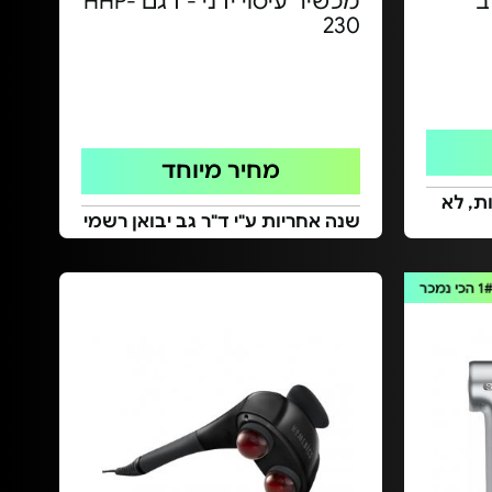
ב
מכשיר עיסוי ידני - דגם HHP-
230
מחיר מיוחד
ת, לא
שנה אחריות ע"י ד"ר גב יבואן רשמי
1
הכי נמכר