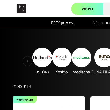
חיפוש
ות בחו"ל
הייטקזון PRO²
ELINA PIL
medisana
Yesido
הולנדיה
64
תוצאות
4#
הכי נמכר