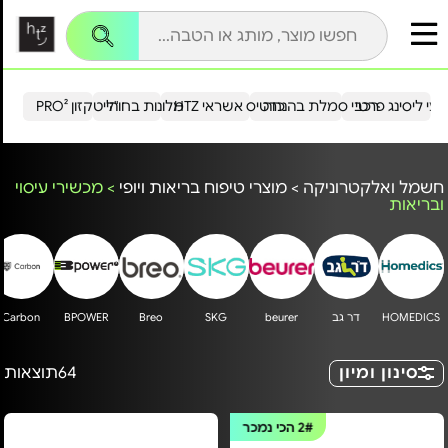
עי ליסינג פרטי
רכבי סמלת בהנחה
כרטיס אשראי HTZ
מלונות בחו"ל
הייטקזון PRO²
חשמל ואלקטרוניקה
>
מוצרי טיפוח בריאות ויופי
>
מכשירי עיסוי
ובריאות
HOMEDICS
דר גב
beurer
SKG
Breo
BPOWER
Carbon
סינון ומיון
64
תוצאות
2#
הכי נמכר