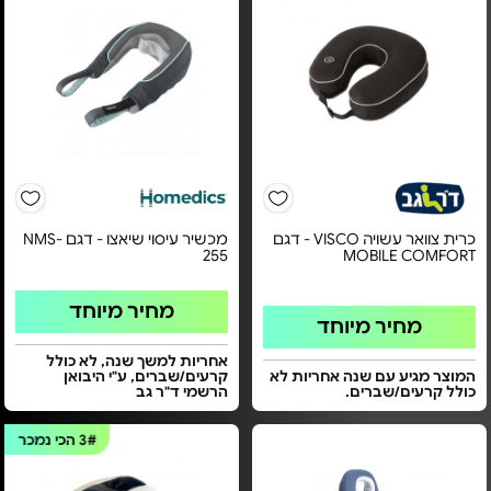
כרית צוואר עשויה VISCO - דגם
מכשיר עיסוי שיאצו - דגם NMS-
255
MOBILE COMFORT
מחיר מיוחד
מחיר מיוחד
אחריות למשך שנה, לא כולל
המוצר מגיע עם שנה אחריות לא
קרעים/שברים, ע"י היבואן
כולל קרעים/שברים.
הרשמי ד"ר גב
3#
הכי נמכר