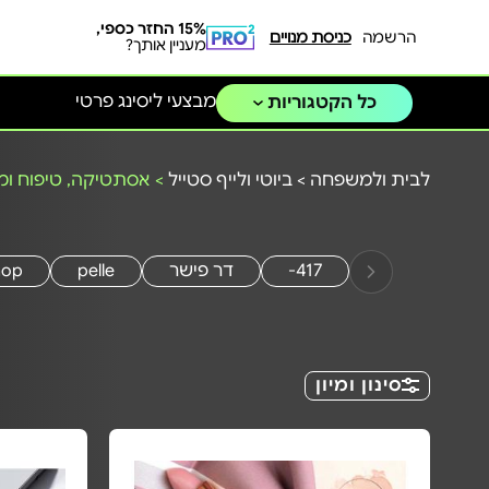
15% החזר כספי,
הרשמה
כניסת מנויים
מעניין אותך?
מבצעי ליסינג פרטי
כל הקטגוריות
לבית ולמשפחה
>
ביוטי ולייף סטייל
>
אסתטיקה, טיפוח ומ
417-
דר פישר
pelle
hop
סינון ומיון