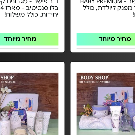
ד"ר פישר - BABY PREMIUM
ד"ר פישר - מגבונים קמ
מפנק ליולדת, כולל
בלו סנסיטיב -
יחידות, כולל משלוח!
מחיר מיוחד
מחיר מיוחד