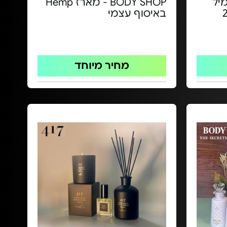
יל
BODY SHOP - מארז Hemp
 מארז 24
באיסוף עצמי
מחיר מיוחד