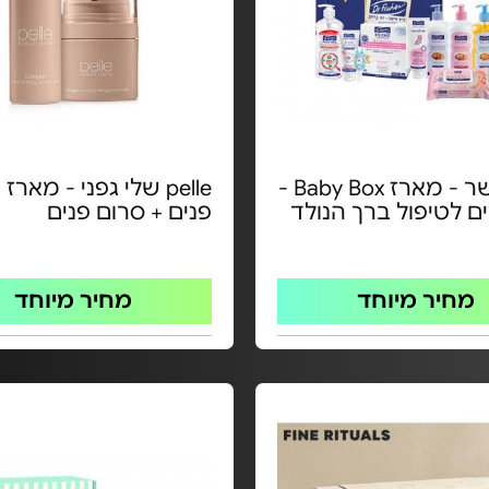
ד"ר פישר - מארז Baby Box -
pelle שלי גפני - מאר
ם לטיפול ברך הנולד
פנים + סרום פנים
מחיר מיוחד
מחיר מיוחד