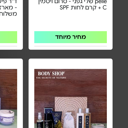
pelle שלי גפני - סרום ויטמין
C + קרם לחות SPF
- מארז 
משלוח!
מחיר מיוחד