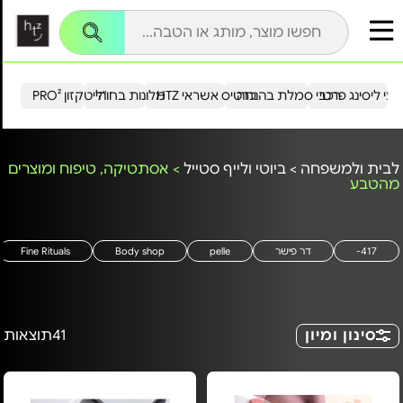
עי ליסינג פרטי
רכבי סמלת בהנחה
כרטיס אשראי HTZ
מלונות בחו"ל
הייטקזון PRO²
לבית ולמשפחה
>
ביוטי ולייף סטייל
>
אסתטיקה, טיפוח ומוצרים
מהטבע
417-
דר פישר
pelle
Body shop
Fine Rituals
סינון ומיון
41
תוצאות