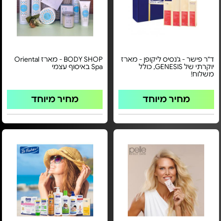
ד"ר פישר - ג'נסיס ליקופן - מארז
BODY SHOP - מארז Oriental
יוקרתי של GENESIS, כולל
Spa באיסוף עצמי
משלוח!
מחיר מיוחד
מחיר מיוחד