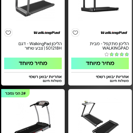
הליכון מתקפל - מבית
הליכון WalkingPad - דגם
WALKINGPAD
501218H | צבע שחור
מחיר מיוחד
מחיר מיוחד
אחריות יבואן רשמי
אחריות יבואן רשמי
משלוח חינם
משלוח חינם
2#
הכי נמכר