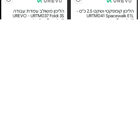
הליכון קומפקטי ושקט 2.5 כ"ס -
הליכון משולב עמדת עבודה
UREVO - URTM037 Foldi 3S
URTM041 Spacewalk E1L
incline Treadmill
Treadmill
מחיר מיוחד
מחיר מיוחד
אחריות יבואן רשמי
אחריות יבואן רשמי
משלוח חינם
משלוח חינם