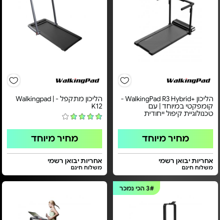
הליכון +WalkingPad R3 Hybrid -
הליכון מתקפל - Walkingpad |
קומפקטי במיוחד | עם
K12
טכנולוגיית קיפול ייחודית
מחיר מיוחד
מחיר מיוחד
אחריות יבואן רשמי
אחריות יבואן רשמי
משלוח חינם
משלוח חינם
3#
הכי נמכר