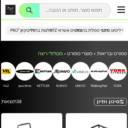
עי ליסינג פרטי
רכבי סמלת בהנחה
כרטיס אשראי HTZ
מלונות בחו"ל
הייטקזון PRO²
ספורט ובריאות
>
מוצרי ספורט
>
מסלולי ריצה
Vo2
sportime
KETTLER
RUNVO
UREVO
WalkingPad
YORK
סינון ומיון
38
תוצאות