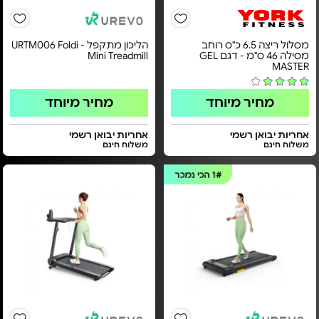
מסלול ריצה 6.5 כ"ס רוחב
הליכון מתקפל - URTM006 Foldi
מסילה 46 ס"מ - דגם GEL
Mini Treadmill
MASTER
מחיר מיוחד
מחיר מיוחד
אחריות יבואן רשמי
אחריות יבואן רשמי
משלוח חינם
משלוח חינם
1#
הכי נמכר