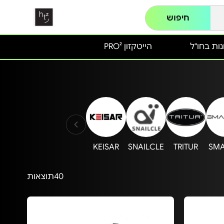
חיפוש
ות בחו"ל
הייטקזון PRO²
KEISAR
SNAILCLE
TRITUR
SMA
40
תוצאות