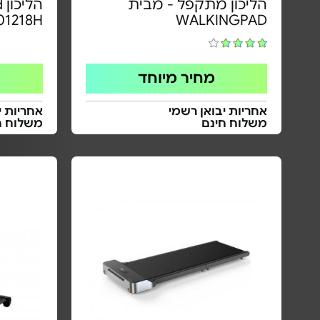
הליכון מתקפל - מבית
WALKINGPAD
501218H | צבע ש
מחיר מיוחד
אחריות יבואן רשמי
אחריות י
משלוח חינם
משלוח ח