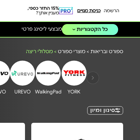
15% החזר כספי,
הרשמה
כניסת מנויים
מעניין אותך?
מבצעי ליסינג פרטי
כל הקטגוריות
ספורט ובריאות
>
מוצרי ספורט
>
מסלולי ריצה
VO
UREVO
WalkingPad
YORK
סינון ומיון