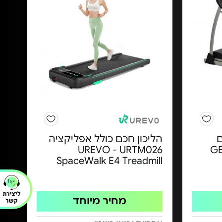
 עם
הליכון חכם כולל אפליקציה
מלי - דגם GEL
UREVO - URTM026
SpaceWalk E4 Treadmill
מחיר מיוחד