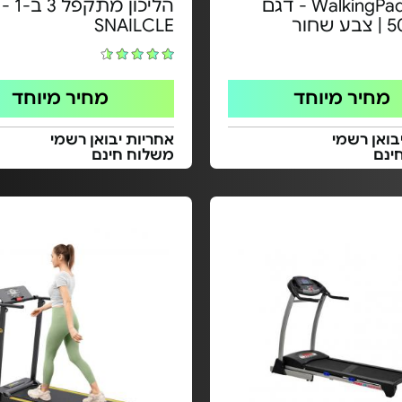
הליכון WalkingPad - דגם
הליכון
חור
SNAILCLE
מחיר מיוחד
מחיר מיוחד
בואן רשמי
אחריות יבואן רשמי
ינם
משלוח חינם