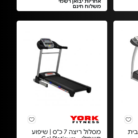
אחריות יבואן רשמי
משלוח חינם
כ"ס מבית
מסלול ריצה 7 כ"ס | שיפוע