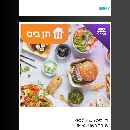
₪849
תן ביס PRO² shop
שובר בשווי 50 ₪