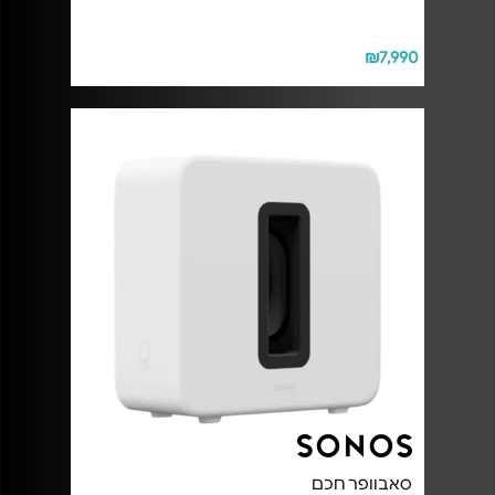
₪7,990
סאבוופר חכם