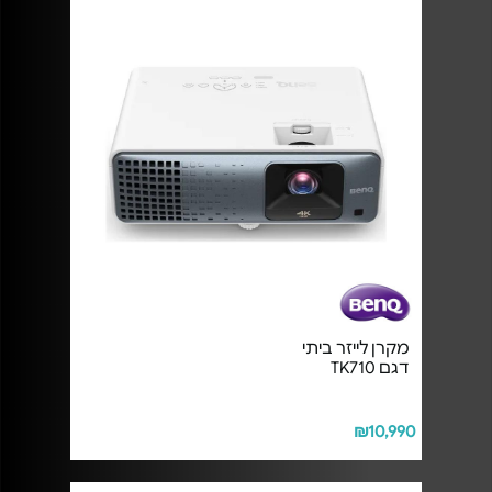
מקרן לייזר ביתי
דגם TK710
₪10,990