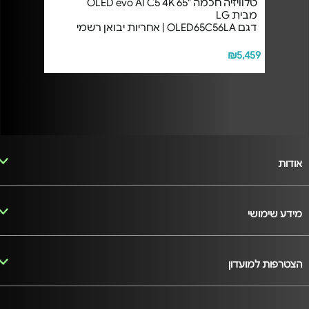
טלוויזיה חכמה "65 OLED evo AI C5 4K
מבית LG
דגם OLED65C56LA | אחריות יבואן רשמי
₪5,459
אודות
מידע שימושי
הצטרפות למועדון