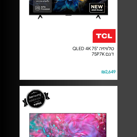
טלוויזיה "75 QLED 4K
דגם 75P7K
₪2,649