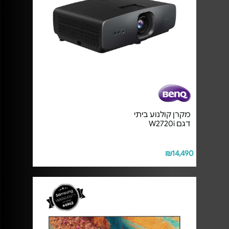
מקרן קולנוע ביתי
דגם W2720i
₪14,490