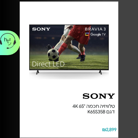
טלוויזיה חכמה "65 4K
דגם K65S35B
₪2,899