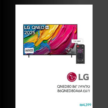
טלוויזיה "86 QNED80
דגם 86QNED80A6A
₪4,399