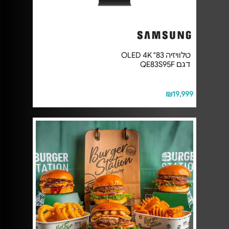
טלוויזיה OLED 4K "83
דגם QE83S95F
₪19,999