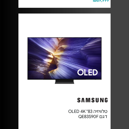
₪89,999
טלוויזיה OLED 4K "83
דגם QE83S90F