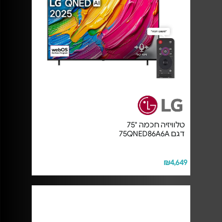
טלוויזיה חכמה "75
דגם 75QNED86A6A
₪4,649