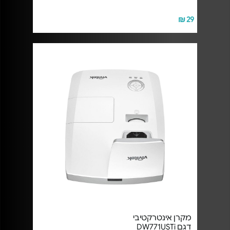
29 ₪
מקרן אינטרקטיבי
דגם DW771USTi