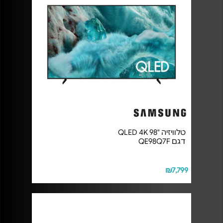
טלוויזיה "98 QLED 4K
דגם QE98Q7F
₪7,799