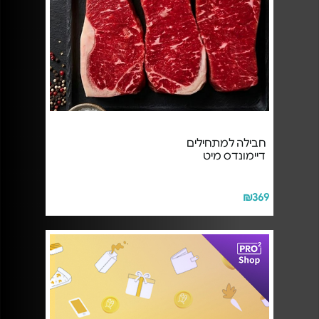
חבילה למתחילים
דיימונדס מיט
₪369