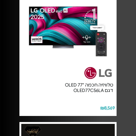
טלוויזיה חכמה "OLED 77
דגם OLED77C56LA
₪8,569