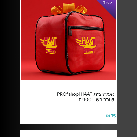
אפליקציית PRO² shop| HAAT
שובר בשווי 100 ₪
75 ₪