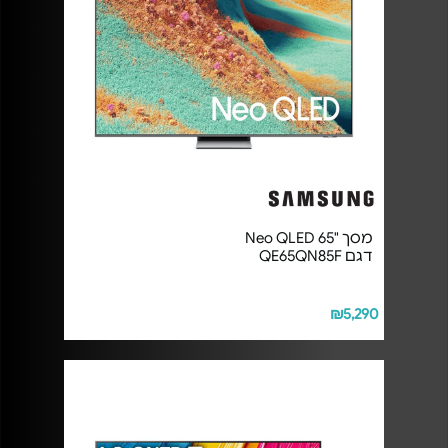
מסך "65 Neo QLED
דגם QE65QN85F
₪5,290