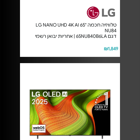
טלוויזיה חכמה "65 LG NANO UHD 4K AI
NU84
דגם 65NU840B6LA | אחריות יבואן רשמי
₪1,849