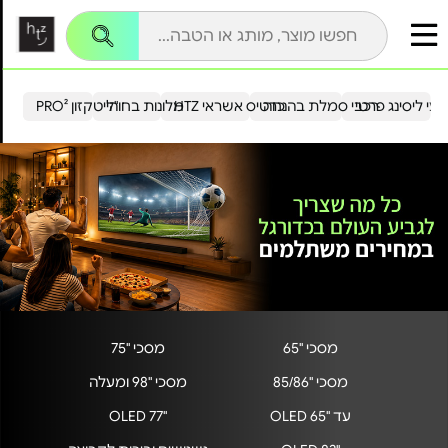
עי ליסינג פרטי
רכבי סמלת בהנחה
כרטיס אשראי HTZ
מלונות בחו"ל
הייטקזון PRO²
מסכי "65
מסכי "75
מסכי "85/86
מסכי "98 ומעלה
עד "OLED 65
"OLED 77