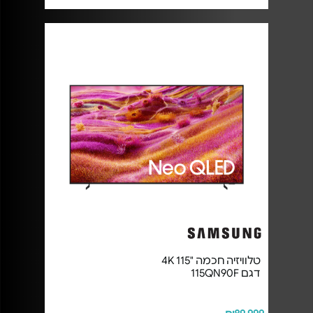
טלוויזיה חכמה "115 4K
דגם 115QN90F