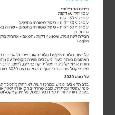
טלפוני עם בית העסק להסדרת תוספת תשלום.
בחבילת לינה: ניתן לבחור בכל מלון ברשת Loginn
פירוט החבילות:
Hotels, חבילת הלינה כוללת לילה אחד באמצע
עיסוי יחיד 60 דקות
שבוע בחדר מסוג סטנדרט.
עיסוי זוגי 60 דקות
ניתן לשדרג לסופשבוע או לסוויטה בתוספת 200 ₪.
עיסוי זוגי 60 דקות + טיפול מסורתי בחמאם
ארוחת הבוקר מוגשת בבית קפה סמוך למלון
עיסוי זוגי 60 דקות + טיפול מסורתי בחמאם + שהי
ולספא.
גבינות ויין
חבילת לינה זוגית: עיסוי 45 דקות / חמאם 
Loginn
על רשת מלונות Loginn מלונות אורבניים תל 
האהובים ביותר בעיר, משלבים אווירה מקומית עם נוחו
חוויית אירוח קלילה, דיגיטלית וקרובה לים, לחיים, ולויי
מלון פיקסל שבכיכר דיזנגוף תמצאו גם את 3030, מותג הספא של רשת Loginn.
על ספא 3030
בלב תל אביב, ממש במרכז העיר, לא רחוק מהכיכר הגדו
פינה שקטה ונסתרת. מבט מהרחוב הסואן לא יסגיר 
בפנים: חוויה ייחודית של חיבור עצמי, של פינוק אקסלוסיב