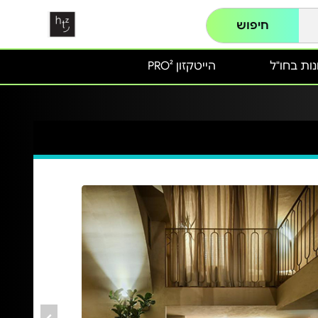
חיפוש
ות בחו"ל
הייטקזון PRO²