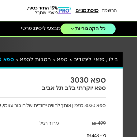
15% החזר כספי,
הרשמה
כניסת מנויים
מעניין אותך?
מבצעי ליסינג פרטי
כל הקטגוריות
בילוי, פנאי ולימודים >
ספא >
הטבות לספא >
ספא 3030
ספא 3030
ספא יוקרתי בלב תל אביב
ספא 3030 מזמין אותך לחוויה ייחודית של חיבור עצמי, של פינוק אקסולוסיבי, טיפוח ורגיעה
499 ₪
מחיר רגיל
מ - 443 ₪