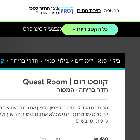
15% החזר כספי,
הרשמה
כניסת מנויים
מעניין אותך?
מבצעי ליסינג פרטי
כל הקטגוריות
בילוי, פנאי ולימודים >
בילוי ופנאי >
חדרי בריחה >
קווס
קווסט רום | Quest Room
חדר בריחה - המסור
המתחם הגדול בחיפה ובצפון מזמין אתכם לפצח את ח
להימלט מרוצח סדרתי שכלא אתכם במרתף חשוך ולהצי
כייפית ומגבשת!
480 ₪
מחיר רגיל