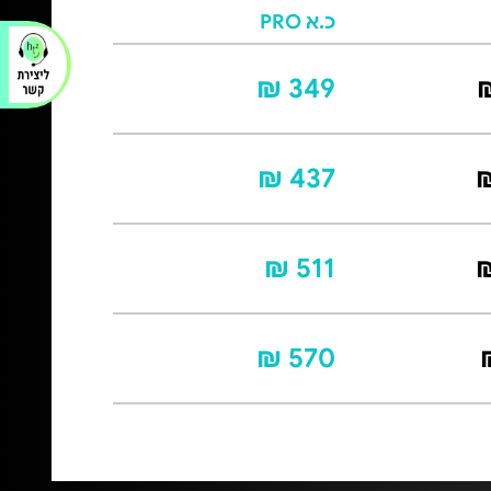
כ.א PRO
349 ₪
437 ₪
511 ₪
570 ₪