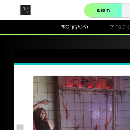
חיפוש
ות בחו"ל
הייטקזון PRO²