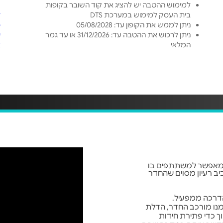
למימוש ההטבה יש להציג את קוד השובר בקופות
ט
בית העסק למימוש במערכת DTS
ל
ניתן לממש את הקופון עד: 05/08/2028
פ
ניתן לרכוש את ההטבה עד: 31/12/2026 או עד גמר
י
המלאי
א
ם (Escape Room) הוא חדר המאפשר למשתתפים בו
יב רעיון מסוים שהחדר
הדרכה ממפעיל.
נו מורכב החדר, הדלת
 כדי פתירת חידות