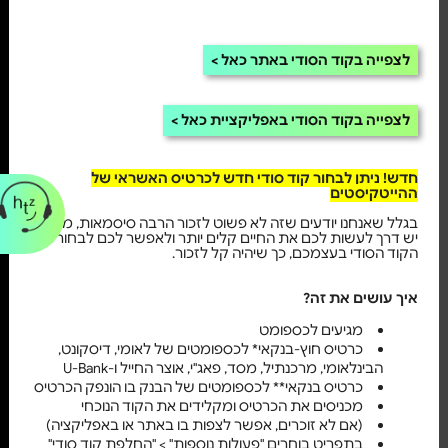
לצפייה בקוד הסודי באתר כאל
לצפייה בקוד הסודי באפליקציית כאל
חדש! ניתן לבחור קוד סודי חדש לכרטיס האשראי של
ההייטקיסטים
בגלל שאנחנו יודעים שזה לא פשוט לזכור הרבה סיסמאות, מהיום
יש דרך לעשות לכם את החיים קלים יותר ולאפשר לכם לבחור את
הקוד הסודי בעצמכם, כך שיהיה קל לזכור.
איך עושים את זה?
מגיעים לכספומט
כרטיס חוץ-בנקאי* לכספומטים של לאומי, דיסקונט,
הבינלאומי, מרכנתיל, מסד, פאג"י, אוצר החייל ו-U-Bank
כרטיס בנקאי** לכספומטים של הבנק בו הונפק הכרטיס
מכניסים את הכרטיס ומקלידים את הקוד הנוכחי
(אם לא זוכרים, אפשר לצפות בו באתר או באפליקציה)
בתפריט בוחרים "פעולות נוספות" > "החלפת קוד סודי"