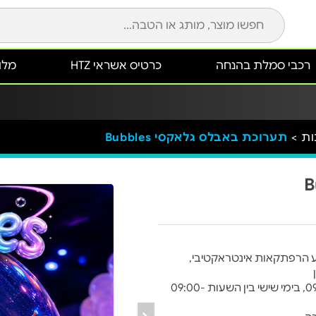
רכבי סמלת בהנחה
כרטיס אשראי HTZ
מלונ
ות >
תערוכת באבלס גלאקסי Bubbles
 הרפתקאות אינטראקטיבי,
** התערוכה פועלת בימים א'-ה' בין השעות 09:30-17:30, בימי שישי בין השעות 09:00-