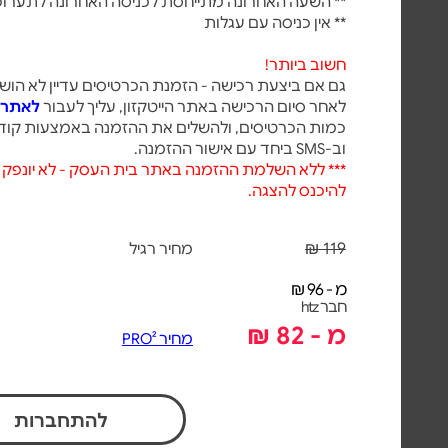
** השעה האחרונה מתייחסת לכניסה האחרונה לתערו
** אין כניסה עם עגלות
חשוב ביותר!
גם אם ביצעת רכישה - הזמנת הכרטיסים עדיין לא הוש
לאחר סיום הרכישה באתר הייטקזון, עליך לעבור
לאתר 
כמות הכרטיסים, ולהשלים את ההזמנה באמצעות קוד ק
וב-SMS ביחד עם אישור ההזמנה.
*** ללא השלמת ההזמנה באתר בית העסק - לא יונפק 
להיכנס להצגה.
119 ₪
מחיר רגיל
מ - 96 ₪
חבר htz
מ - 82 ₪
מחיר PRO²
להתחברות