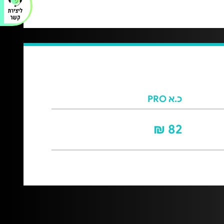
כ.א PRO
82 ₪