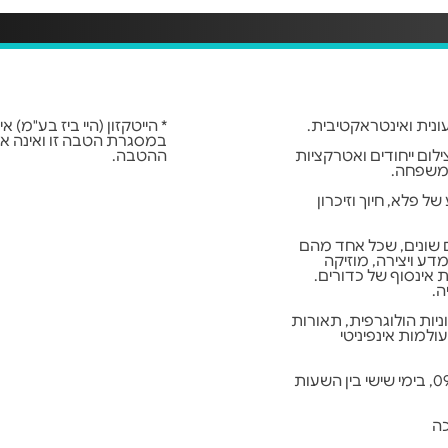
* הייטקזון (היי ביז בע"מ)
במסגרת הטבה זו ואינה אח
לום ייחודים ואטרקציות
ההטבה.
המשפחה.
 פלא, חיוך וזיכרון
שונים, שכל אחד מהם
דע ויצירה, מוזיקה
ת אינסוף של כדורים.
ה.
יות הולוגרפית, תאורות
ולמות אינפיניטי
** התערוכה פועלת בימים א'-ה' בין השעות 09:30-17:30, בימי שישי בין השעות
כה