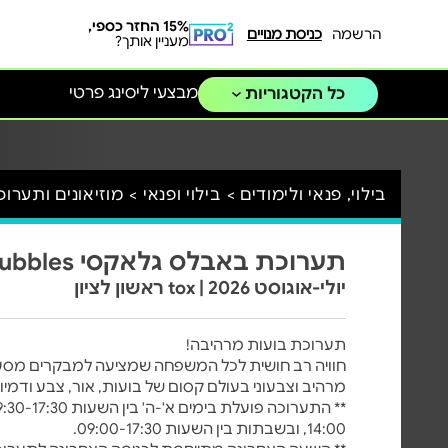
15% החזר כספי,
הרשמה
כניסת מנויים
מעניין אותך?
מבצעי ליסינג פרטי
כל הקטגוריות
בילוי, פנאי ולימודים >
בילוי ופנאי >
מוזיאונים ותערוכ
תערוכת באבלס גלאקסי Bubbles
יולי-אוגוסט 2026 | tox ראשון לציון
תערוכת בועות מרהיבה!
חוויה רב חושית לכל המשפחה שמציעה למבקרים מסע
מרהיב וצבעוני בעולם קסום של בועות, אור, צבע ודמיון
14:00, ובשבתות בין השעות 09:00-17:30.