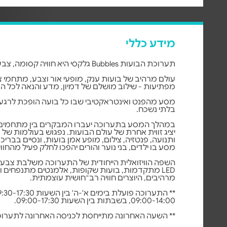
מידע כללי
תערוכת הבועות Bubbles גלקסי היא חוויה קסומה, צבעונית ואינטראקטיבית.
עולם מרהיב של בועות ענק, מופעי אור וצבע, מתחמי צי
מפתיעות - שילוב מושלם של דמיון, מדע והנאה לכל 
מסע מהפנט ואינטראקטיבי שבו כל בועה הופכת לרגע של
בלתי נשכח.
במהלך המסע בתערוכה יעברו המבקרים בין מתחמים 
יציג זווית אחרת של עולם הבועות. נפגוש בעולמות של מ
ותנועה, פנטזיה, צילום, מופע אמן בועות, ונסיים בבריכ
מסע בו ילדים, בני נוער והורים יהפכו לחלק פעיל מהחווי
השפה הוויזואלית הייחודית של התערוכה משלבת צבעונ
LED מתקדמות, בועות שקופות, אלמנטים מתנפחים וע
מרהיבים, היוצרים חוויה רב־חושית עוצמתית.
09:00-14:00, בשבתות בין השעות 09:00-17:30.
** השעה האחרונה מתייחסת לכניסה האחרונה לתערו