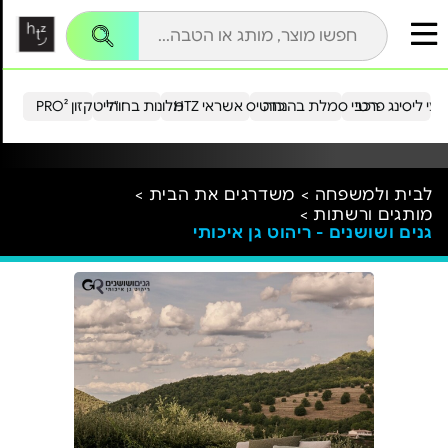
עי ליסינג פרטי
רכבי סמלת בהנחה
כרטיס אשראי HTZ
מלונות בחו"ל
הייטקזון PRO²
לבית ולמשפחה >
משדרגים את הבית >
מותגים ורשתות >
גנים ושושנים - ריהוט גן איכותי