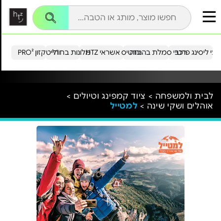
עי ליסינג פרטי
רכבי סמלת בהנחה
כרטיס אשראי HTZ
מלונות בחו"ל
הייטקזון PRO²
לבית ולמשפחה >
ציוד קמפינג וטיולים >
אוהלים ושקי שינה >
למטייל