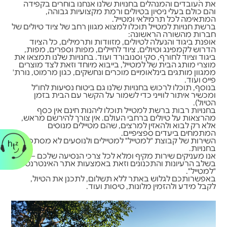
את העובדים והמנהלים בחנויות שלנו אנחנו בוחרים בקפידה
והם כולם בעלי ניסיון בטיולים ורמת מקצועיות גבוהה,
המתאימה לכל תרמילאי ומטייל.
ברשת חנויות למטייל תוכלו למצוא מגוון רחב של ציוד טיולים של
חברות מהשורה הראשונה:
אופנת ביגוד והנעלה לטיולים, מזוודות ותרמילים, כל הציוד
הדרוש לקמפינג וטיולים, ציוד לחיילים, מפות וספרים, מפות,
ביגוד וציוד לחורף, סקי וסנובורד ועוד. בחנויות שלנו תמצאו את
מוצרי מותג הבית של למטייל, בייבוא מיוחד וזאת לצד מוצרים
ממגוון מותגים בינלאומיים מוכרים ונחשקים, כגון מרמוט, נורת'
פייס ועוד.
בנוסף, תוכלו לרכוש בחנויות שלנו גם ביטוח נסיעות לחו"ל
ומכשיר איתור לווייני כדי לשמור על הקשר עם הבית בזמן
הטיול).
בחנויות רבות ברשת למטייל תוכלו ליהנות חינם אין כסף
מהרצאות על טיולים ברחבי העולם. אין צורך להירשם מראש,
אלא רק לבוא ולהאזין למרצים, שהם מטיילים מנוסים
המתמחים ביעדים ספציפיים.
השירות של קבוצת "למטייל" למטיילים ולנוסעים לא מסתכם
בחנויות.
אנו מעניקים שירות מקיף ומלא לכל צרכי הנסיעה שלכם – כבר
בשלב הרעיונות והתכנונים וזאת באמצעות אתר האינטרנט של
"למטייל".
באפשרותכם לגלוש באתר ללא תשלום, לתכנן את הטיול,
לקבל מידע ולהזמין מלונות, טיסות ועוד.