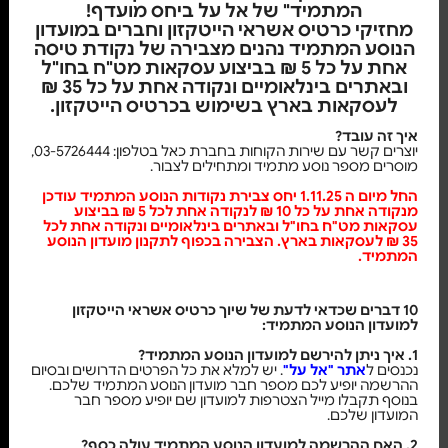
המתמיד" של אל על ביחס מועדף!
מחזיקי כרטיס אשראי הייטקזון וחברים במועדון
הנוסע המתמיד נהנים מצבירה של נקודת טיסה
אחת על כל 5 ₪ בביצוע עסקאות מט"ח בחו"ל
ובאתרים בינלאומיים ונקודה אחת על כל 35 ₪
לעסקאות בארץ בשימוש בכרטיס הייטקזון.
איך זה עובד?
יוצרים קשר עם שירות הקוחות בחברת כאל בטלפון: 03-5726444,
מוסרים מספר נוסע מתמיד ומתחילים לצבור.
החל מיום ה 1.11.25 יחס צבירת נקודות הנוסע המתמיד עודכן
מנקודה אחת על כל 10 ₪ לנקודה אחת לכל 5 ₪ בביצוע
עסקאות מט"ח בחו"ל ובאתרים בינלאומיים ונקודה אחת לכל
35 ₪ לעסקאות בארץ. הצבירה בכפוף לתקנון מועדון הנוסע
המתמיד
.
10 דברים שכדאי לדעת של שיוך כרטיס אשראי הייטקזון
למועדון הנוסע המתמיד:
1. איך ניתן להירשם למועדון הנוסע המתמיד?
נכנסים ל
אתר "אל על"
. יש למלא את כל הפרטים הדרושים ובסיום
ההרשמה יופיע לכם מספר חבר מועדון הנוסע המתמיד שלכם.
בנוסף תקבלו מייל הצטרפות למועדון שם יופיע מספר חבר
המועדון שלכם.
2. האם ההרשמה למועדון הנוסע המתמיד עולה כסף?