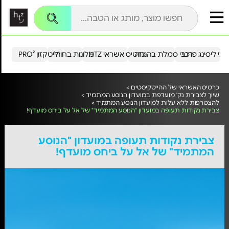
עי ליסינג פרטי
רכבי סמלת בהנחה
כרטיס אשראי HTZ
מלונות בחו"ל
הייטקזון PRO²
כרטיס האשראי של ההייטקיסטים >
שיוך לצבירת נק' מועדפת במועדון הנוסע המתמיד >
להצטרפות ללא עלות למועדון הנוסע המתמיד >
צבירת נקודות תעופה במועדון "הנוסע המתמיד" של אל על ביחס מועדף!
צבירת נקודות תעופה במועדון "הנוסע
המתמיד" של אל על ביחס מועדף!