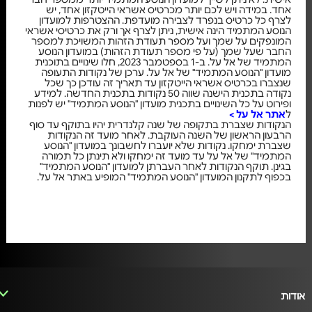
אחד. במידה ויש לכם יותר מכרטיס אשראי הייטקזון אחד, יש
לצרף כל כרטיס בנפרד לצבירה מועדפת. ההצטרפות למועדון
הנוסע המתמיד הינה אישית, ניתן לצרף אך ורק את כרטיסי אשראי
המונפקים על שמך ועל מספר תעודת הזהות המשויכת למספר
החבר שעל שמך (על פי מספר תעודת הזהות) במועדון הנוסע
המתמיד של אל על. ב-1 בספטמבר 2023, חלו שינויים בתוכנית
מועדון "הנוסע המתמיד" של אל על. ערכן של נקודות התעופה
שנצברו בכרטיס אשראי הייטקזון עד תאריך זה עודכן כך שכל
נקודה בתכנית הישנה שווה 50 נקודות בתכנית החדשה. למידע
ופירוט על כל השינויים בתכנית מועדון "הנוסע המתמיד" יש לפנות
ל
אתר אל על >
הנקודות שצברת בתקופה של שנה קלנדרית יהיו בתוקף עד סוף
הרבעון הראשון של השנה העוקבת. לאחר מועד זה הנקודות
שצברת ימחקו. נקודות שלא יועברו לחשבונך במועדון "הנוסע
המתמיד" של אל על עד מועד זה ימחקו ולא תינתן כל תמורה
בגינן. תוקף הנקודות לאחר העברתן למועדון "הנוסע המתמיד"
בכפוף לתקנון המועדון "הנוסע המתמיד" המופיע באתר אל על.
אודות