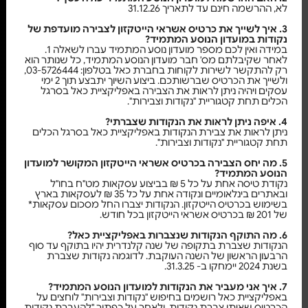
לא, ההרשמה חינם עד לתאריך 31.12.26
3. איך לשייך את כרטיס אשראי הייטקזון לצבירה מועדפת של
נקודות במועדון הנוסע המתמיד?
במידה ואין לכם מספר מועדון נוסע המתמיד עברו לשאלה 1.
לאחר שקיבלתם מס' חבר מועדון הנוסע המתמיד, כל שנותר הוא
רק להתקשר לשירות לקוחות בחברת כאל בטלפון: 03-5726444,
ולשייך את הכרטיס שברשותכם. ביצוע השיוך יתבצע תוך 2 ימי
עסקים ויהיה ניתן לראות את הצבירה באפליקציית כאל בסרגל
הכלים תחת קטגוריית "נקודות וצבירות".
4. איפה ניתן לראות את הנקודות שצברתי?
ניתן לראות את צבירת הנקודות באפליקציית כאל בסרגל הכלים
תחת קטגוריית "נקודות וצבירות".
5. מה יחס הצבירה בכרטיס אשראי הייטקזון המקושר למועדון
הנוסע המתמיד?
נקודת טיסה אחת על כל 5 ₪ בביצוע עסקאות מט"ח בחו"ל
ובאתרים בינלאומיים ונקודה אחת על כל 35 ₪ לעסקאות בארץ
בשימוש בכרטיס הייטקזון. הנקודות יצברו החל מסכום עסקאות*
של 201 ₪ בכרטיס אשראי הייטקזון בכל חודש.
6. מה התוקף הנקודות שנצברות באפליקציית כאל?
הנקודות שצברת בתקופה של שנה קלנדרית יהיו בתוקף עד סוף
הרבעון הראשון של השנה העוקבת. לדוגמה נקודות שצברת
בשנת 2024 יימחקו ב- 31.3.25.
7. איך אני מעביר את הנקודות למועדון הנוסע המתמיד?
באפליקציית כאל רושמים בחיפוש "נקודות וצבירות" לוחצים על
הכרטיס שאיתו צברת נקודות. ולאחר על כפתור "להעברת נקודות