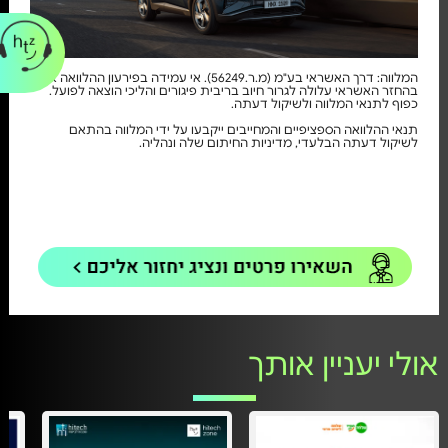
המלווה: דרך האשראי בע"מ (מ.ר.56249). אי עמידה בפירעון ההלוואה או
בהחזר האשראי עלולה לגרור חיוב בריבית פיגורים והליכי הוצאה לפועל.
כפוף לתנאי המלווה ולשיקול דעתה.
תנאי ההלוואה הספציפיים והמחייבים ייקבעו על ידי המלווה בהתאם
לשיקול דעתה הבלעדי, מדיניות החיתום שלה ונהליה.
אולי יעניין אותך