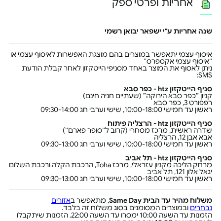
אחריות ופרטי ספק
שנה אחריות ע"י ישפאר יבואן רשמי
איסוף עצמי יתאפשר במוצרים בהם מוצגת האפשרות לאיסוף עצמי או
״איסוף עצמי אקספרס״
ניתן לאסוף את המוצר באחד מסניפי הייטקזון לאחר קבלת הודעת
SMS:
סניף הייטקזון htz - כפר סבא
קניון ״כפר סבא הירוקה״ (שעתיים חניה חינם)
רפפורט 3, כפר סבא
ראשון עד חמישי 10:00-18:00, שישי וערבי חג 09:30-14:00
סניף הייטקזון htz - הרצליה פיתוח
שדרה ראשית, מרכז מסחרי (קרוב ל״סופר פארם״)
אבא אבן 12, הרצליה
ראשון עד חמישי 10:00-18:00, שישי וערבי חג 09:30-13:00
סניף הייטקזון htz - תל אביב
מרחק הליכה מקניון עזראלי, מרכז Toha, הרכבת הקלה ורכבת השלום
יגאל אלון 121, תל אביב
ראשון עד חמישי 10:00-18:00, שישי וערבי חג 09:30-13:00
משלוח מהיר עד הבית Same Day
, מתאפשר ב
אזורים
נבחרים
ובמוצרים המסומנים בסוג משלוח זה בלבד.
הזמנות עד השעה 10:00 ימסרו עד השעה 22:00. הזמנות שיתקבלו