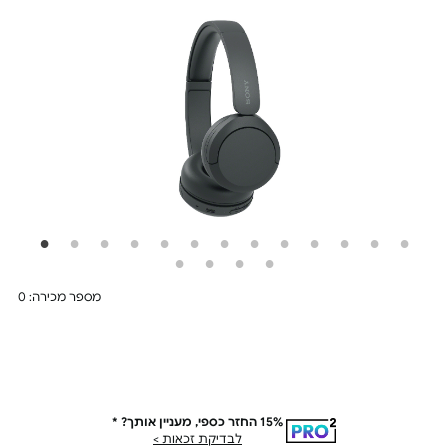
מספר מכירה: 0
PRO²
15% החזר כספי, מעניין אותך? *
עד 15% החזר כספי על
לבדיקת זכאות >