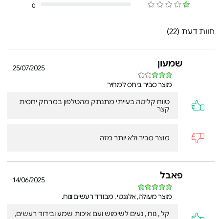
0
שיחות חדות וצלולות
מיקרופון מובנה מספק לך יכולת התקשרות ללא שימוש
בידיים, ופועל טוב לא פחות עבור הצטרפות לשיעור מקוון או
חוות דעת (22)
לפגישת עבודה.
חיבור רב-נקודתי
שמעון
לנוחות מלאה, ניתן לשייך את אוזניות Bluetooth®‎ אלה לשני
25/07/2025
התקני Bluetooth בו-זמנית, כך שכשמתקבלת שיחה,
האוזניות מזהות את המכשיר שמצלצל ומתחברות אליו
מוצר סביר ביחס למחיר
באופן אוטומטי.
טווח קליטה בעייתי מתנתק מהטלפון במרחק יחסית
קצר
מוצר סביר ולא יותר מזה
פאבל
14/06/2025
מוצר מעולה, אלגנטי , מבודד רעשים ונוח.
קל , נוח , נעים לשימוש ועם איכות שמע ובידוד רעשים,