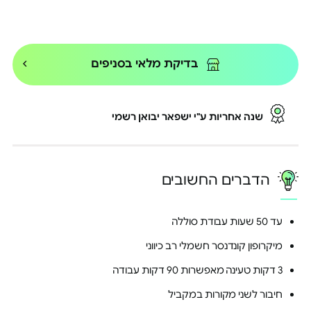
הקניות באתר
ובנוסף, PRO² shop עד 50% הנחה
על הטבות פנאי, מסעדות, גדג'טים
ועוד | מחיר PRO² מסובסד על מאות
אטרקציות וחוויות
בצירוף בן/בת זוג מחשבון בנק
בדיקת מלאי בסניפים
משותף נהנים מהחזר כספי גבוה
יותר
לפרטים נוספים >
*בתשלום בכרטיס אשראי הייטקזון
שנה אחריות ע"י ישפאר יבואן רשמי
בסטטוס PRO² ובכפוף לתקנון PRO²
הדברים החשובים
בדקו אם אני PRO² >
עד 50 שעות עבודת סוללה
מיקרופון קונדנסר חשמלי רב כיווני
3 דקות טעינה מאפשרות 90 דקות עבודה
חיבור לשני מקורות במקביל