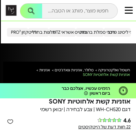
עי ליסינג פרטי
רכבי סמלת בהנחה
כרטיס אשראי HTZ
מלונות בחו"ל
הייטקזון PRO²
חשמל ואלקטרוניקה >
סלולר, אוזניות וגאדג'טים >
אוזניות >
אוזניות קשת אלחוטיות SONY
הזמינו עכשיו, אצלכם כבר
משלוח אקספרס
ביום ראשון
אוזניות קשת אלחוטיות SONY
דגם WH-CH520 | צבע לבחירה | יבואן רשמי
4.6
22 חוות דעת של הייטקיסטים